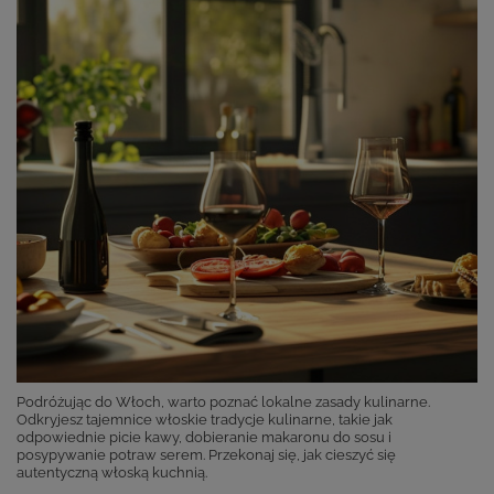
Podróżując do Włoch, warto poznać lokalne zasady kulinarne.
Odkryjesz tajemnice włoskie tradycje kulinarne, takie jak
odpowiednie picie kawy, dobieranie makaronu do sosu i
posypywanie potraw serem. Przekonaj się, jak cieszyć się
autentyczną włoską kuchnią.