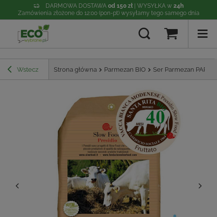
DARMOWA DOSTAWA
od 150 zł
| WYSYŁKA w
24h
Zamówienia złożone do 12:00 (pon-pt) wysyłamy tego samego dnia
Wstecz
Strona główna
Parmezan BIO
Ser Parmezan PARMI