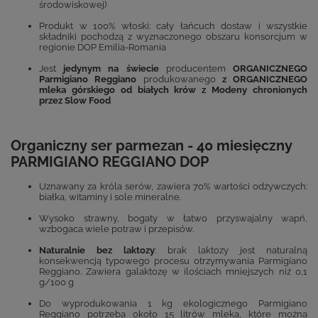
środowiskowej)
Produkt w 100% włoski: cały łańcuch dostaw i wszystkie
składniki pochodzą z wyznaczonego obszaru konsorcjum w
regionie DOP Emilia-Romania
Jest
jedynym na świecie
producentem
ORGANICZNEGO
Parmigiano Reggiano
produkowanego
z ORGANICZNEGO
mleka górskiego od białych krów z Modeny chronionych
przez Slow Food
Organiczny ser parmezan - 40 miesięczny
PARMIGIANO REGGIANO DOP
Uznawany za króla serów, zawiera 70% wartości odżywczych:
białka, witaminy i sole mineralne.
Wysoko strawny, bogaty w łatwo przyswajalny wapń,
wzbogaca wiele potraw i przepisów.
Naturalnie bez laktozy
: brak laktozy jest naturalną
konsekwencją typowego procesu otrzymywania Parmigiano
Reggiano. Zawiera galaktozę w ilościach mniejszych niż 0,1
g/100 g
Do wyprodukowania 1 kg ekologicznego Parmigiano
Reggiano potrzeba około 15 litrów mleka, które można