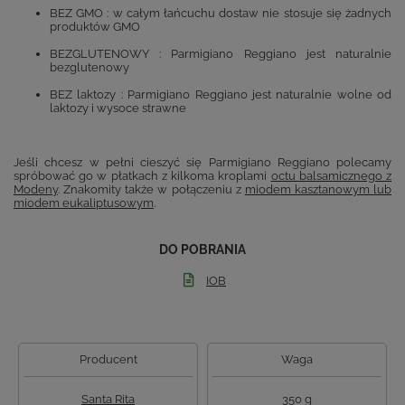
BEZ GMO : w całym łańcuchu dostaw nie stosuje się żadnych
produktów GMO
BEZGLUTENOWY : Parmigiano Reggiano jest naturalnie
bezglutenowy
BEZ laktozy : Parmigiano Reggiano jest naturalnie wolne od
laktozy i wysoce strawne
Jeśli chcesz w pełni cieszyć się Parmigiano Reggiano polecamy
spróbować go w płatkach z kilkoma kroplami
octu balsamicznego z
Modeny
. Znakomity także w połączeniu z
miodem kasztanowym lub
miodem eukaliptusowym
.
DO POBRANIA
IOB
Producent
Waga
Santa Rita
350 g