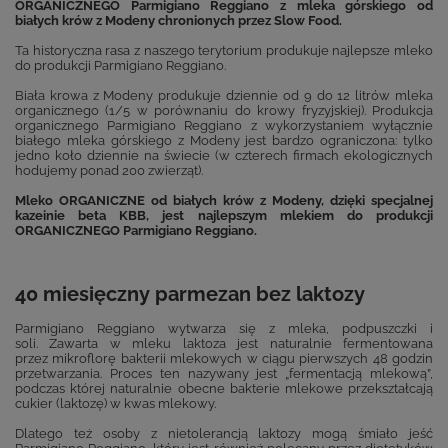
ORGANICZNEGO Parmigiano Reggiano z mleka górskiego od
białych krów z Modeny chronionych przez Slow Food.
Ta historyczna rasa z naszego terytorium produkuje najlepsze mleko
do produkcji Parmigiano Reggiano.
Biała krowa z Modeny produkuje dziennie od 9 do 12 litrów mleka
organicznego (1/5 w porównaniu do krowy fryzyjskiej). Produkcja
organicznego Parmigiano Reggiano z wykorzystaniem wyłącznie
białego mleka górskiego z Modeny jest bardzo ograniczona: tylko
jedno koło dziennie na świecie (w czterech firmach ekologicznych
hodujemy ponad 200 zwierząt).
Mleko ORGANICZNE od białych krów z Modeny, dzięki specjalnej
kazeinie beta KBB, jest najlepszym mlekiem do produkcji
ORGANICZNEGO Parmigiano Reggiano.
40 miesięczny parmezan bez laktozy
Parmigiano Reggiano wytwarza się z mleka, podpuszczki i
soli. Zawarta w mleku laktoza jest naturalnie fermentowana
przez mikroflorę bakterii mlekowych w ciągu pierwszych 48 godzin
przetwarzania. Proces ten nazywany jest „fermentacją mlekową”,
podczas której naturalnie obecne bakterie mlekowe przekształcają
cukier (laktozę) w kwas mlekowy.
Dlatego też osoby z nietolerancją laktozy mogą śmiało jeść