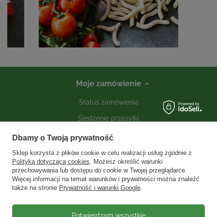
Moje zamówienie
Status zamówienia
Śledzenie przesyłki
Kontakt
Dbamy o Twoją prywatność
Sklep korzysta z plików cookie w celu realizacji usług zgodnie z
Polityką dotyczącą cookies
. Możesz określić warunki
Moje konto
przechowywania lub dostępu do cookie w Twojej przeglądarce.
Więcej informacji na temat warunków i prywatności można znaleźć
także na stronie
Prywatność i warunki Google
.
Informacje
Social media
Potwierdzam wszystkie