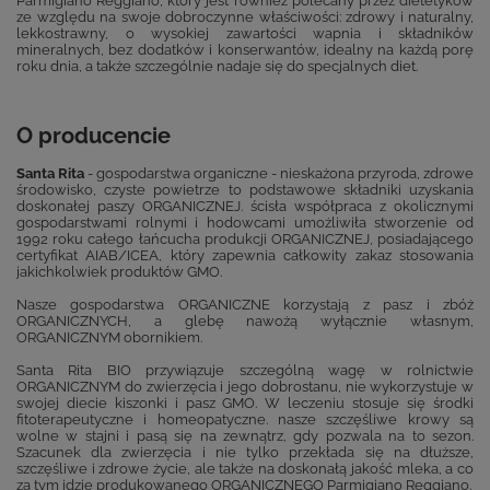
Parmigiano Reggiano, który jest również polecany przez dietetyków
ze względu na swoje dobroczynne właściwości: zdrowy i naturalny,
lekkostrawny, o wysokiej zawartości wapnia i składników
mineralnych, bez dodatków i konserwantów, idealny na każdą porę
roku dnia, a także szczególnie nadaje się do specjalnych diet.
O producencie
Santa Rita
- gospodarstwa organiczne - nieskażona przyroda, zdrowe
środowisko, czyste powietrze to podstawowe składniki uzyskania
doskonałej paszy ORGANICZNEJ. ścisła współpraca z okolicznymi
gospodarstwami rolnymi i hodowcami umożliwiła stworzenie od
1992 roku całego łańcucha produkcji ORGANICZNEJ, posiadającego
certyfikat AIAB/ICEA, który zapewnia całkowity zakaz stosowania
jakichkolwiek produktów GMO.
Nasze gospodarstwa ORGANICZNE korzystają z pasz i zbóż
ORGANICZNYCH, a glebę nawożą wyłącznie własnym,
ORGANICZNYM obornikiem.
Santa Rita BIO przywiązuje szczególną wagę w rolnictwie
ORGANICZNYM do zwierzęcia i jego dobrostanu, nie wykorzystuje w
swojej diecie kiszonki i pasz GMO. W leczeniu stosuje się środki
fitoterapeutyczne i homeopatyczne. nasze szczęśliwe krowy są
wolne w stajni i pasą się na zewnątrz, gdy pozwala na to sezon.
Szacunek dla zwierzęcia i nie tylko przekłada się na dłuższe,
szczęśliwe i zdrowe życie, ale także na doskonałą jakość mleka, a co
za tym idzie produkowanego ORGANICZNEGO Parmigiano Reggiano.