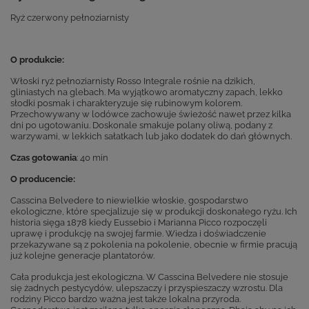
Ryż czerwony pełnoziarnisty
O produkcie:
Włoski ryż pełnoziarnisty Rosso Integrale rośnie na dzikich,
gliniastych na glebach. Ma wyjątkowo aromatyczny zapach, lekko
słodki posmak i charakteryzuje się rubinowym kolorem.
Przechowywany w lodówce zachowuje świeżość nawet przez kilka
dni po ugotowaniu. Doskonale smakuje polany oliwą, podany z
warzywami, w lekkich sałatkach lub jako dodatek do dań głównych.
Czas gotowania
: 40 min
O producencie:
Casscina Belvedere to niewielkie włoskie, gospodarstwo
ekologiczne, które specjalizuje się w produkcji doskonałego ryżu. Ich
historia sięga 1878 kiedy Eussebio i Marianna Picco rozpoczęli
uprawę i produkcję na swojej farmie. Wiedza i doświadczenie
przekazywane są z pokolenia na pokolenie, obecnie w firmie pracują
już kolejne generacje plantatorów.
Cała produkcja jest ekologiczna. W Casscina Belvedere nie stosuje
się żadnych pestycydów, ulepszaczy i przyspieszaczy wzrostu. Dla
rodziny Picco bardzo ważna jest także lokalna przyroda.