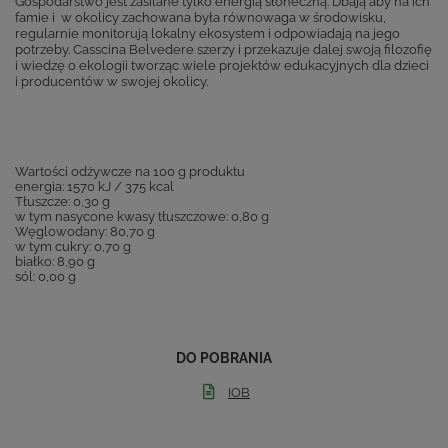
Gospodarstwo jest zasilane tylko energią słoneczną. Dbają aby na ich
famie i w okolicy zachowana była równowaga w środowisku,
regularnie monitorują lokalny ekosystem i odpowiadają na jego
potrzeby. Casscina Belvedere szerzy i przekazuje dalej swoją filozofię
i wiedzę o ekologii tworząc wiele projektów edukacyjnych dla dzieci
i producentów w swojej okolicy.
Wartości odżywcze na 100 g produktu
energia: 1570 kJ / 375 kcal
Tłuszcze: 0,30 g
w tym nasycone kwasy tłuszczowe: 0,80 g
Węglowodany: 80,70 g
w tym cukry: 0,70 g
białko: 8,90 g
sól: 0,00 g
DO POBRANIA
IOB