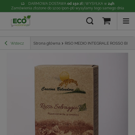
DARMOWA DOSTAWA
od 150 zł
| WYSYŁKA w
24h
Zamówienia złożone do 12:00 (pon-pt) wysyłamy tego samego dnia
Wstecz
Strona główna
RISO MEDIO INTEGRALE ROSSO BIO C