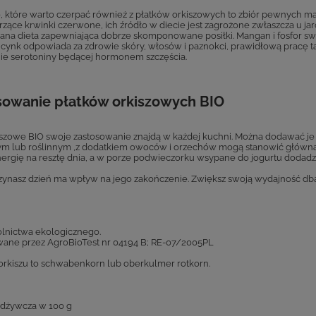
 które warto czerpać również z płatków orkiszowych to zbiór pewnych makr
zące krwinki czerwone, ich źródło w diecie jest zagrożone zwłaszcza u jar
ana dieta zapewniająca dobrze skomponowane posiłki. Mangan i fosfor swo
 cynk odpowiada za zdrowie skóry, włosów i paznokci, prawidłową pracę 
ie serotoniny będącej hormonem szczęścia.
sowanie płatków orkiszowych BIO
kiszowe BIO swoje zastosowanie znajdą w każdej kuchni. Można dodawać je
ym lub roślinnym ,z dodatkiem owoców i orzechów mogą stanowić główną 
energię na resztę dnia, a w porze podwieczorku wsypane do jogurtu dodadz
czynasz dzień ma wpływ na jego zakończenie. Zwiększ swoją wydajność dbaj
olnictwa ekologicznego.
wane przez AgroBioTest nr 04194 B; RE-07/2005PL
rkiszu to schwabenkorn lub oberkulmer rotkorn.
odżywcza w 100 g