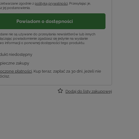
rzetwarzane zgodnie z
polityką prywatności
. Przesyłając je,
z jej postanowienia.
Powiadom o dostępności
dane nie są używane do przesyłania newsletterów lub innych
ączając powiadomienie zgadzasz się jedynie na wysłanie
wo informacji o ponownej dostępności tego produktu.
dukt niedostępny
pieczne zakupy
oczone płatności
. Kup teraz, zapłać za 30 dni, jeżeli nie
ócisz.
Dodaj do listy zakupowej