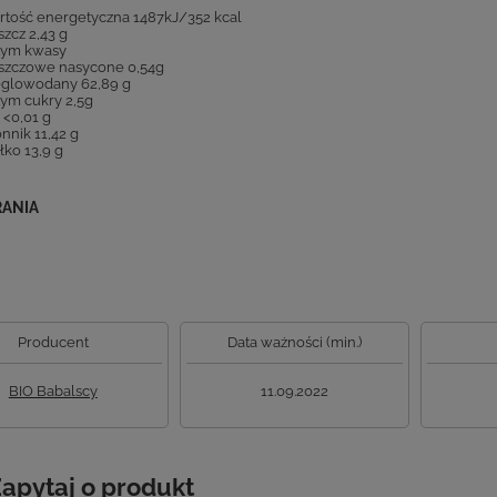
tość energetyczna 1487kJ/352 kcal
szcz 2,43 g
tym kwasy
szczowe nasycone 0,54g
glowodany 62,89 g
ym cukry 2,5g
 <0,01 g
nnik 11,42 g
łko 13,9 g
RANIA
Producent
Data ważności (min.)
BIO Babalscy
11.09.2022
apytaj o produkt