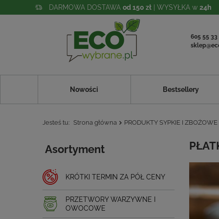
DARMOWA DOSTAWA
od 150 zł
| WYSYŁKA w
24h
605 55 33
sklep@ec
Nowości
Bestsellery
Jesteś tu:
Strona główna
PRODUKTY SYPKIE I ZBOŻOWE
PŁATK
Asortyment
KRÓTKI TERMIN ZA PÓŁ CENY
PRZETWORY WARZYWNE I
OWOCOWE