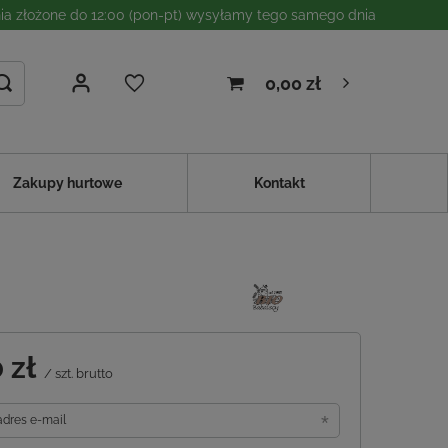
a złożone do 12:00 (pon-pt) wysyłamy tego samego dnia
0,00 zł
Zakupy hurtowe
Kontakt
 zł
/
szt.
brutto
adres e-mail