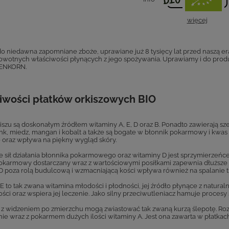
więcej
 do niedawna zapomniane zboże, uprawiane już 8 tysięcy lat przed naszą er
rowotnych właściwości płynących z jego spożywania. Uprawiamy i do pro
NKORN.
iwości płatków orkiszowych BIO
iszu są doskonałym źródłem witaminy A, E, D oraz B. Ponadto zawierają sze
ynk, miedz, mangan i kobalt a także są bogate w błonnik pokarmowy i kw
 oraz wpływa na piękny wygląd skóry.
e sił działania błonnika pokarmowego oraz witaminy D jest sprzymierzeńc
okarmowy dostarczany wraz z wartościowymi posiłkami zapewnia dłuższe ucz
D poza rolą budulcową i wzmacniającą kości wpływa również na spalanie t
E to tak zwana witamina młodości i płodności, jej źródło płynące z natura
ści oraz wspiera jej leczenie. Jako silny przeciwutleniacz hamuje proces
z widzeniem po zmierzchu mogą zwiastować tak zwaną kurzą ślepotę. R
nie wraz z pokarmem dużych ilości witaminy A. Jest ona zawarta w płatka