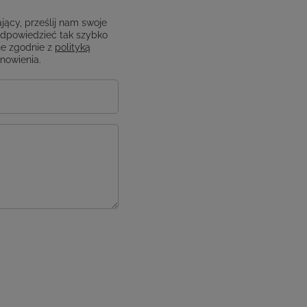
jący, prześlij nam swoje
odpowiedzieć tak szybko
e zgodnie z
polityką
anowienia.