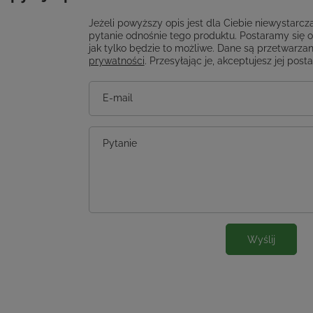
Jeżeli powyższy opis jest dla Ciebie niewystarcza
pytanie odnośnie tego produktu. Postaramy się 
jak tylko będzie to możliwe.
Dane są przetwarzan
prywatności
. Przesyłając je, akceptujesz jej post
E-mail
Pytanie
Wyślij