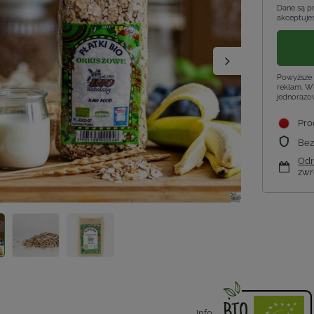
Dane są p
akceptujes
Powyższe 
reklam. Wł
jednorazo
Pro
Bez
Odr
zwr
Info