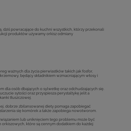
ą, dziś powracające do kuchni wszystkich, którzy przekonali
dukcji produktów używamy orkisz odmiany
reg ważnych dla życia pierwiastków takich jak fosfor,
as krzemowy, będący składnikiem wzmacniającym włosy i
em dla osób dbających o sylwetkę oraz odchudzających się.
ucie sytości oraz przyspiesza perystaltykę jelit a
kanki tłuszczowej.
lnej, dobrze zbilansowanej diety pomaga zapobiegać
y starzenia się komórek a także zapobiega nowotworom.
ozwiązaniem lub uniknięciem tego problemu może być
ch orkiszowych, które są cennym dodatkiem do każdej