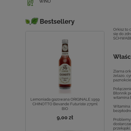
WINO
Bestsellery
Orkisz to
się do zd
SCHWABE
Właśc
Ziarna ork
żelazo, c
paznokcie
Połączeni
Błonnik p
witamina 
Lemoniada gazowana ORIGINALE 1959
CHINOTTO Bevande Futuriste 275ml
Witamina 
BIO
bezpłodno
9,00 zł
Problemy 
dostarcza
przekąski.