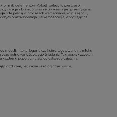
o i mikroelementów. Kobalt i żelazo to pierwiastki
oszy i wegan. Dlatego właśnie tak ważna jest przemyślana,
je role pełnią w procesach wzmacniania kości i zębów,
tarczycy oraz wspomaga walkę z depresją, wpływając na
 do muesli, mleka, jogurtu czy kefiru. Ugotowane na mleku
bazę pełnowartościowego śniadania. Taki posiłek zapewni
ą każdemu popołudniu siły do dalszego działania.
ąc o zdrowe, naturalne i ekologiczne posiłki.