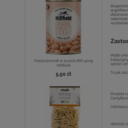
Bogactwo,
współtwor
zbilansow
natomiast
wydzielan
Zasto
Płatki or
tradycyjn
Fasola borlotti w puszce BIO 400g
sytość i 
Hillfield
To jak za
5,50 zł
Produkt r
Certyfiko
Odmiana o
Wartość 