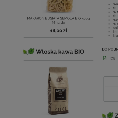
war
tłu
w 
tłu
MAKARON BUSIATA SEMOLA BIO 500g
wę
Minardo
w t
sól
18,00 zł
bło
bia
DO POB
Włoska kawa BIO
IOB
Z