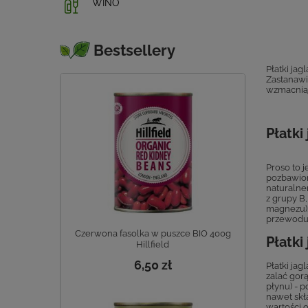
WINO
Bestsellery
Płatki ja
Zastanawia
wzmacniaj
Płatki
Proso to 
pozbawion
naturalne
z grupy B
magnezu).
przewodu 
Czerwona fasolka w puszce BIO 400g
Płatki
Hillfield
6,50 zł
Płatki ja
zalać gor
płynu) - 
nawet skł
wartości 