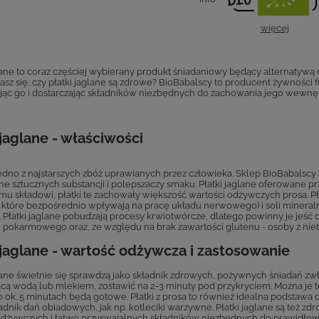
więcej
glane to coraz częściej wybierany produkt śniadaniowy będący alternatywą 
sz się, czy płatki jaglane są zdrowe? BioBabalscy to producent żywności f
ąc go i dostarczając składników niezbędnych do zachowania jego wewnę
 jaglane - właściwości
jedno z najstarszych zbóż uprawianych przez człowieka. Sklep BioBabalscy 
e sztucznych substancji i polepszaczy smaku. Płatki jaglane oferowane prz
mu składowi, płatki te zachowały większość wartości odżywczych prosa. Pł
, które bezpośrednio wpływają na pracę układu nerwowego) i soli mineraln
 Płatki jaglane pobudzają procesy krwiotwórcze, dlatego powinny je jeść
pokarmowego oraz, ze względu na brak zawartości glutenu - osoby z nietol
 jaglane - wartość odżywcza i zastosowanie
glane świetnie się sprawdzą jako składnik zdrowych, pożywnych śniadań zw
ącą wodą lub mlekiem, zostawić na 2-3 minuty pod przykryciem. Można je te
po ok. 5 minutach będą gotowe. Płatki z prosa to również idealna podst
adnik dań obiadowych, jak np. kotleciki warzywne. Płatki jaglane są też zd
odżywczych i łatwo przyswajalnych składników niezbędnych do prawidło