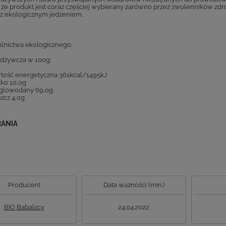
, że produkt jest coraz częściej wybierany zarówno przez zwolenników zdro
z ekologicznym jedzeniem.
olnictwa ekologicznego.
odżywcza w 100g:
tość energetyczna 361kcal/1495kJ
łko 10,0g
glowodany 69,0g
szcz 4,0g
RANIA
Producent
Data ważności (min.)
BIO Babalscy
24.04.2022