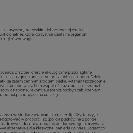
dla klasycznej, wszystkim dobrze znanej owsianki.
unkcjonalnej, która korzystnie działa na organizm,
trznej równowagi.
posiada w swojej ofercie ekologiczne płatki jaglane
ez nas to zgniecione ziarno prosa obłuszczonego. Dzięki
atki są zatem cennym źródłem białka, witamin (szczególnie
ych (przede wszystkim wapnia, żelaza, potasu, krzemu i
 osoby osłabione, rekonwalescenci, osoby z zaburzeniami
erancją i chorujące na celiakię.
łaszcza na słodko z owocami, mlekiem itp. Wystarczy je
ż gotować w proporcji 1:2 (porcja płatków na 2 porcje
awa do zdrowych deserów, dodatek do domowego pieczywa, a
rową alternatywą dla klasycznej panierki do mięs. Bogactwo
wego funkcjonowania organizmu oraz atrakcyjna cena