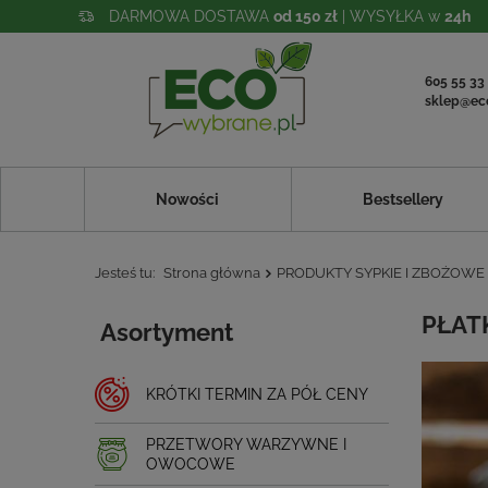
DARMOWA DOSTAWA
od 150 zł
| WYSYŁKA w
24h
605 55 33
sklep@ec
Nowości
Bestsellery
Jesteś tu:
Strona główna
PRODUKTY SYPKIE I ZBOŻOWE
PŁATK
Asortyment
KRÓTKI TERMIN ZA PÓŁ CENY
PRZETWORY WARZYWNE I
OWOCOWE