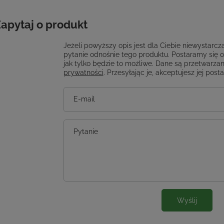
apytaj o produkt
Jeżeli powyższy opis jest dla Ciebie niewystarcza
pytanie odnośnie tego produktu. Postaramy się 
jak tylko będzie to możliwe.
Dane są przetwarzan
prywatności
. Przesyłając je, akceptujesz jej post
E-mail
Pytanie
Wyślij