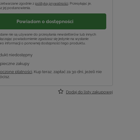
rzetwarzane zgodnie z
polityką prywatności
. Przesyłając je,
z jej postanowienia.
Powiadom o dostępności
dane nie są używane do przesyłania newsletterów lub innych
ączając powiadomienie zgadzasz się jedynie na wysłanie
wo informacji o ponownej dostępności tego produktu.
dukt niedostępny
pieczne zakupy
oczone płatności
. Kup teraz, zapłać za 30 dni, jeżeli nie
ócisz.
Dodaj do listy zakupowej