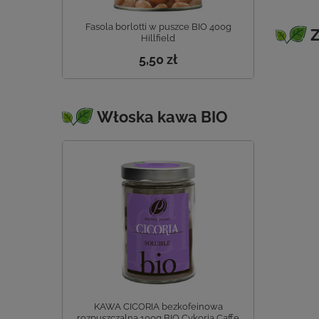
Fasola borlotti w puszce BIO 400g
Z
Hillfield
5,50 zł
Włoska kawa BIO
KAWA CICORIA bezkofeinowa
rozpuszczalna 100g BIO Cykoria Caffe