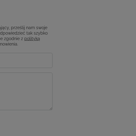
jący, prześlij nam swoje
odpowiedzieć tak szybko
e zgodnie z
polityką
anowienia.