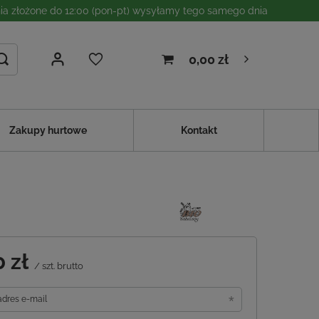
a złożone do 12:00 (pon-pt) wysyłamy tego samego dnia
0,00 zł
Zakupy hurtowe
Kontakt
0 zł
/
szt.
brutto
adres e-mail