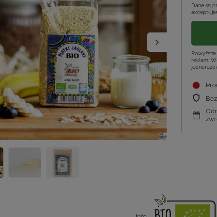
Dane są p
akceptujes
Powyższe 
reklam. Wł
jednorazo
Pro
Bez
Odr
zwr
Info