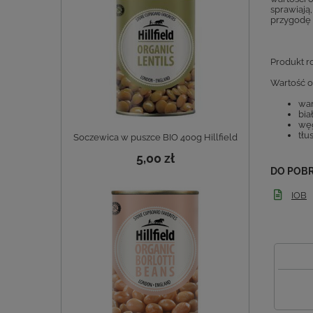
sprawiają
przygodę 
Produkt r
Wartość 
war
bia
wę
tłu
Soczewica w puszce BIO 400g Hillfield
5,00 zł
DO POB
IOB