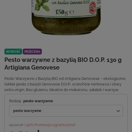
NOWOŚĆ
PRZECENA
Pesto warzywne z bazylią BIO D.O.P. 130 g
Artigiana Genovese
Pesto Warzywne z Bazylią BIO od Artigiana Genovese – ekologiczne,
lekkie pesto z bazylii Genovese D.O.P., orzechów nerkowca i oliwy
extra virgin. Bez glutenu. Idealne do makaronu, sałatek i warzyw.
Rodzaj:
pesto warzywne
pesto warzywne
19,00 zł
(-
50
% Promocja ograniczona)