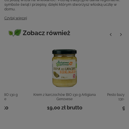
symbole świąt i przepisy, dzięki którym stworzysz włoską ucztę w
domu.
Czytaj więcej
Zobacz również
k BIO 130 g
Krem z karczochów BIO 130 g Artigiana
Pesto bazylio
vese
Genovese
130 g 
tto
19,00 zł
brutto
9,
19