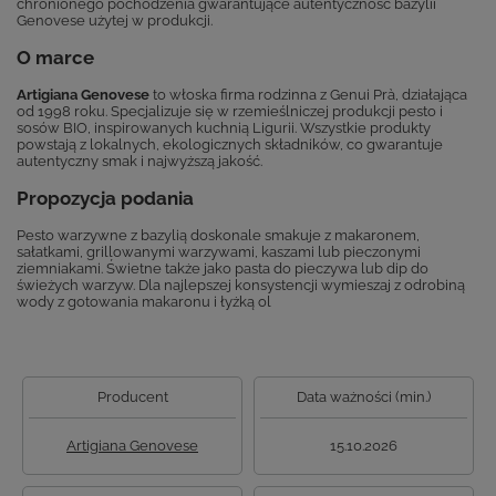
chronionego pochodzenia gwarantujące autentyczność bazylii
Genovese użytej w produkcji.
O marce
Artigiana Genovese
to włoska firma rodzinna z Genui Prà, działająca
od 1998 roku. Specjalizuje się w rzemieślniczej produkcji pesto i
sosów BIO, inspirowanych kuchnią Ligurii. Wszystkie produkty
powstają z lokalnych, ekologicznych składników, co gwarantuje
autentyczny smak i najwyższą jakość.
Propozycja podania
Pesto warzywne z bazylią doskonale smakuje z makaronem,
sałatkami, grillowanymi warzywami, kaszami lub pieczonymi
ziemniakami. Świetne także jako pasta do pieczywa lub dip do
świeżych warzyw. Dla najlepszej konsystencji wymieszaj z odrobiną
wody z gotowania makaronu i łyżką ol
Producent
Data ważności (min.)
Artigiana Genovese
15.10.2026