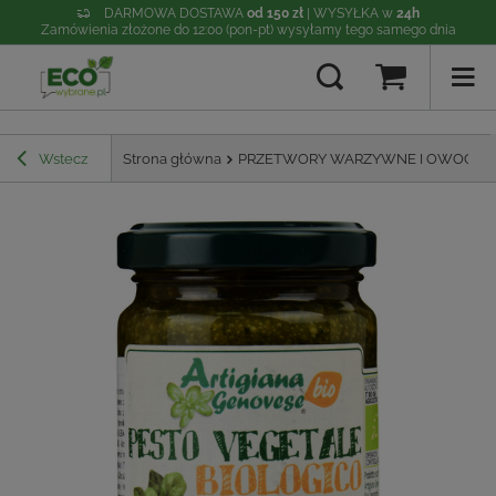
DARMOWA DOSTAWA
od 150 zł
| WYSYŁKA w
24h
Zamówienia złożone do 12:00 (pon-pt) wysyłamy tego samego dnia
Wstecz
Strona główna
PRZETWORY WARZYWNE I OWOCO