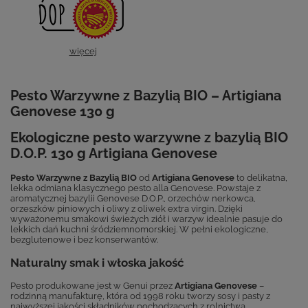
więcej
Pesto Warzywne z Bazylią BIO – Artigiana
Genovese 130 g
Ekologiczne pesto warzywne z bazylią BIO
D.O.P. 130 g Artigiana Genovese
Pesto Warzywne z Bazylią BIO
od
Artigiana Genovese
to delikatna,
lekka odmiana klasycznego pesto alla Genovese. Powstaje z
aromatycznej bazylii Genovese D.O.P., orzechów nerkowca,
orzeszków piniowych i oliwy z oliwek extra virgin. Dzięki
wyważonemu smakowi świeżych ziół i warzyw idealnie pasuje do
lekkich dań kuchni śródziemnomorskiej. W pełni ekologiczne,
bezglutenowe i bez konserwantów.
Naturalny smak i włoska jakość
Pesto produkowane jest w Genui przez
Artigiana Genovese
–
rodzinną manufakturę, która od 1998 roku tworzy sosy i pasty z
najwyższej jakości składników pochodzących z rolnictwa