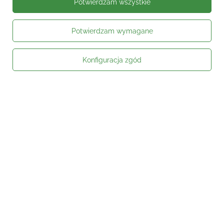
Potwierdzam wszystkie
Potwierdzam wymagane
Konfiguracja zgód
Moje zamówienie
Status zamówienia
Śledzenie przesyłki
Kontakt
Moje konto
Informacje
Social media