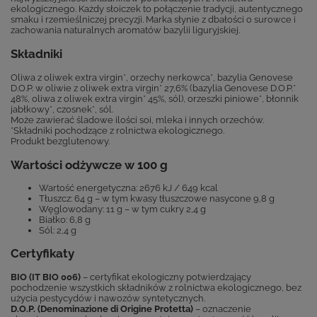
ekologicznego. Każdy słoiczek to połączenie tradycji, autentycznego
smaku i rzemieślniczej precyzji. Marka słynie z dbałości o surowce i
zachowania naturalnych aromatów bazylii liguryjskiej.
Składniki
Oliwa z oliwek extra virgin*, orzechy nerkowca*, bazylia Genovese
D.O.P. w oliwie z oliwek extra virgin* 27,6% (bazylia Genovese D.O.P.*
48%, oliwa z oliwek extra virgin* 45%, sól), orzeszki piniowe*, błonnik
jabłkowy*, czosnek*, sól.
Może zawierać śladowe ilości soi, mleka i innych orzechów.
*Składniki pochodzące z rolnictwa ekologicznego.
Produkt bezglutenowy.
Wartości odżywcze w 100 g
Wartość energetyczna: 2676 kJ / 649 kcal
Tłuszcz: 64 g – w tym kwasy tłuszczowe nasycone 9,8 g
Węglowodany: 11 g – w tym cukry 2,4 g
Białko: 6,8 g
Sól: 2,4 g
Certyfikaty
BIO (IT BIO 006)
– certyfikat ekologiczny potwierdzający
pochodzenie wszystkich składników z rolnictwa ekologicznego, bez
użycia pestycydów i nawozów syntetycznych.
D.O.P. (Denominazione di Origine Protetta)
– oznaczenie