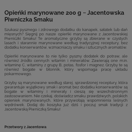
Opieńki marynowane 200 g ~ Jacentowska
Piwniczka Smaku
Szukasz pysznego i zdrowego dodatku do kanapek, sałatek lub dań
mięsnych? Sięgnij po nasze opieńki marynowane z Jacentowskiej
Piwniczki Smaku! Te aromatyczne grzyby są zbierane w czystych
lasach i starannie marynowane według tradycyjnej receptury, bez
dodatku konserwantów, wzmacniaczy smaku i sztucznych aromatów.
Opieńki marynowane to nie tylko pyszny dodatek do potraw, ale
również źródło cennych witamin i minerałów. Zawierają one m.in.
witaminę C, witaminy z grupy B, potas, fosfor i magnez. Grzyby te są
również bogate w błonnik, który wspomaga pracę układu
pokarmowego.
Grzyby są marynowane według starej, sprawdzonej receptury, która
gwarantuje wyjątkowy smak i aromat bez dodatku konserwantów są
bogate w witaminy i minerały i cieszą się wszechstronnym
zastosowaniem. Nie czekaj, doświadcz smaku prawdziwych, polskich
opieniek marynowanych, które przywołają wspomnienia leśnych
wędrówek. Dodaj do koszyka już dziś i poczuj smak tradycji z
Jacentowską Piwniczką Smaku!
Przetwory z Jacentowa