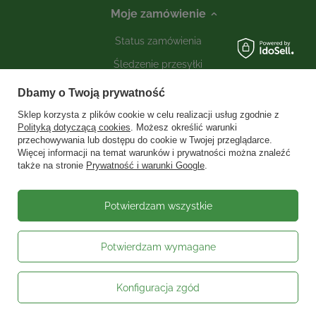
Moje zamówienie
Status zamówienia
Śledzenie przesyłki
Kontakt
Dbamy o Twoją prywatność
Sklep korzysta z plików cookie w celu realizacji usług zgodnie z
Polityką dotyczącą cookies
. Możesz określić warunki
Moje konto
przechowywania lub dostępu do cookie w Twojej przeglądarce.
Więcej informacji na temat warunków i prywatności można znaleźć
także na stronie
Prywatność i warunki Google
.
Informacje
Social media
Potwierdzam wszystkie
Potwierdzam wymagane
W sklepie prezentujemy ceny brutto (z VAT).
Stawki VAT dla konsumentów z
kraju:
Polska
.
Konfiguracja zgód