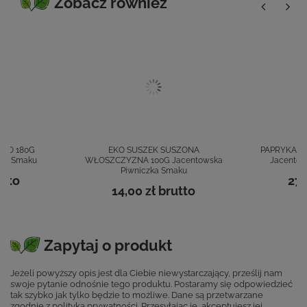
Zobacz również
IO 180G
EKO SUSZEK SUSZONA
PAPRYKA S
zka Smaku
WŁOSZCZYZNA 100G Jacentowska
Jacentow
Piwniczka Smaku
tto
27,
14,00 zł
brutto
Zapytaj o produkt
Jeżeli powyższy opis jest dla Ciebie niewystarczający, prześlij nam
swoje pytanie odnośnie tego produktu. Postaramy się odpowiedzieć
tak szybko jak tylko będzie to możliwe.
Dane są przetwarzane
zgodnie z
polityką prywatności
. Przesyłając je, akceptujesz jej