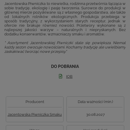
Jacentowska Piwniczka to niewielka, rodzinna przetwórnia łącząca w
sobie tradycję, ekologię i pasję tworzenia. Surowce do produkcji w
głównej mierze pozyskiwane są z własnego gospodarstwa, ale także
od lokalnych rolników ekologicznych. Produkcja przebiega w
sposób tradycyjny, z wykorzystaniem starych receptur, jednak w
ofercie nie brakuje również nowości. Przetwory wykonane są z
najlepszej jakości warzyw – naturalnych i niepryskanych. Bez
dodatku konserwantów, wzmacniaczy smaku i aromatów.
" Asortyment Jacentowskiej Piwniczki stale się powiększa. Niemal
każdy sezon owocuje nowościami. Kochamy tradycję ale uwielbiamy
zaskakiwać tworząc nowe przepisy."
DO POBRANIA
IOB
Producent
Data ważności (min.)
Jacentowska Piwniczka Smaku
30.08.2027