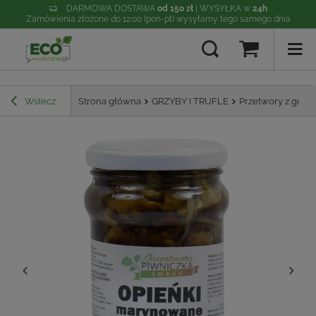
DARMOWA DOSTAWA
od 150 zł
| WYSYŁKA w
24h
Zamówienia złożone do 12:00 (pon-pt) wysyłamy tego samego dnia
Wstecz
Strona główna
GRZYBY I TRUFLE
Przetwory z grzy