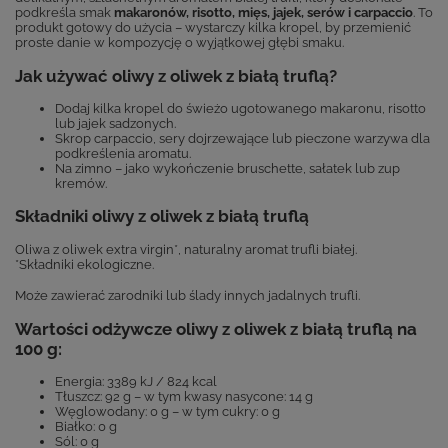
podkreśla smak
makaronów, risotto, mięs, jajek, serów i carpaccio
. To
produkt gotowy do użycia – wystarczy kilka kropel, by przemienić
proste danie w kompozycję o wyjątkowej głębi smaku.
Jak używać oliwy z oliwek z białą truflą?
Dodaj kilka kropel do świeżo ugotowanego makaronu, risotto
lub jajek sadzonych.
Skrop carpaccio, sery dojrzewające lub pieczone warzywa dla
podkreślenia aromatu.
Na zimno – jako wykończenie bruschette, sałatek lub zup
kremów.
Składniki oliwy z oliwek z białą truflą
Oliwa z oliwek extra virgin*, naturalny aromat trufli białej.
*Składniki ekologiczne.
Może zawierać zarodniki lub ślady innych jadalnych trufli.
Wartości odżywcze oliwy z oliwek z białą truflą na
100 g:
Energia: 3389 kJ / 824 kcal
Tłuszcz: 92 g – w tym kwasy nasycone: 14 g
Węglowodany: 0 g – w tym cukry: 0 g
Białko: 0 g
Sól: 0 g