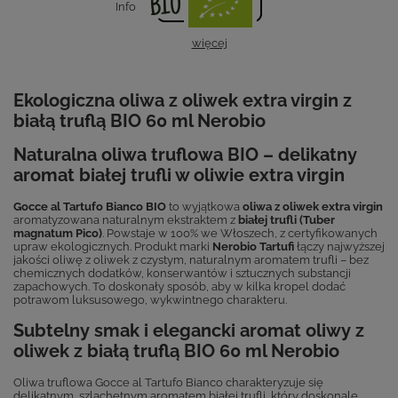
Info
więcej
Ekologiczna oliwa z oliwek extra virgin z
białą truflą BIO 60 ml Nerobio
Naturalna oliwa truflowa BIO – delikatny
aromat białej trufli w oliwie extra virgin
Gocce al Tartufo Bianco BIO
to wyjątkowa
oliwa z oliwek extra virgin
aromatyzowana naturalnym ekstraktem z
białej trufli (Tuber
magnatum Pico)
. Powstaje w 100% we Włoszech, z certyfikowanych
upraw ekologicznych. Produkt marki
Nerobio Tartufi
łączy najwyższej
jakości oliwę z oliwek z czystym, naturalnym aromatem trufli – bez
chemicznych dodatków, konserwantów i sztucznych substancji
zapachowych. To doskonały sposób, aby w kilka kropel dodać
potrawom luksusowego, wykwintnego charakteru.
Subtelny smak i elegancki aromat oliwy z
oliwek z białą truflą BIO 60 ml Nerobio
Oliwa truflowa Gocce al Tartufo Bianco charakteryzuje się
delikatnym, szlachetnym aromatem białej trufli, który doskonale