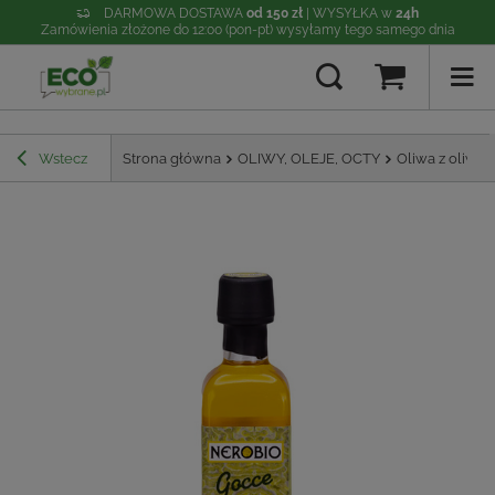
DARMOWA DOSTAWA
od 150 zł
| WYSYŁKA w
24h
Zamówienia złożone do 12:00 (pon-pt) wysyłamy tego samego dnia
Wstecz
Strona główna
OLIWY, OLEJE, OCTY
Oliwa z oliwek