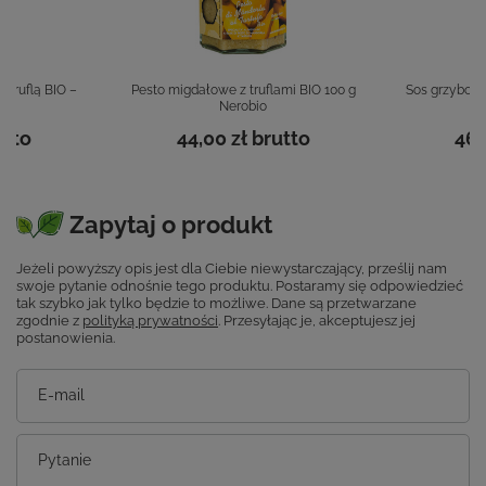
 truflą BIO –
Pesto migdałowe z truflami BIO 100 g
Sos grzybowy 
g
Nerobio
tto
44,00 zł
brutto
46,
Zapytaj o produkt
Jeżeli powyższy opis jest dla Ciebie niewystarczający, prześlij nam
swoje pytanie odnośnie tego produktu. Postaramy się odpowiedzieć
tak szybko jak tylko będzie to możliwe.
Dane są przetwarzane
zgodnie z
polityką prywatności
. Przesyłając je, akceptujesz jej
postanowienia.
E-mail
Pytanie