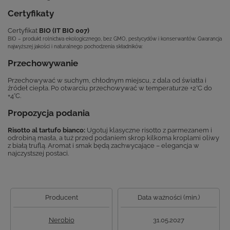
Certyfikaty
Certyfikat
BIO (IT BIO 007)
BIO – produkt rolnictwa ekologicznego, bez GMO, pestycydów i konserwantów. Gwarancja
najwyższej jakości i naturalnego pochodzenia składników.
Przechowywanie
Przechowywać w suchym, chłodnym miejscu, z dala od światła i
źródeł ciepła. Po otwarciu przechowywać w temperaturze +2°C do
+4°C.
Propozycja podania
Risotto al tartufo bianco:
Ugotuj klasyczne risotto z parmezanem i
odrobiną masła, a tuż przed podaniem skrop kilkoma kroplami oliwy
z białą truflą. Aromat i smak będą zachwycające – elegancja w
najczystszej postaci.
Producent
Data ważności (min.)
Nerobio
31.05.2027