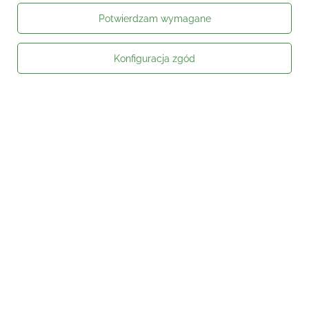
Potwierdzam wymagane
Konfiguracja zgód
Moje zamówienie
Status zamówienia
Śledzenie przesyłki
Kontakt
Moje konto
Informacje
Social media
W sklepie prezentujemy ceny brutto (z VAT).
Stawki VAT dla konsumentów z
kraju:
Polska
.