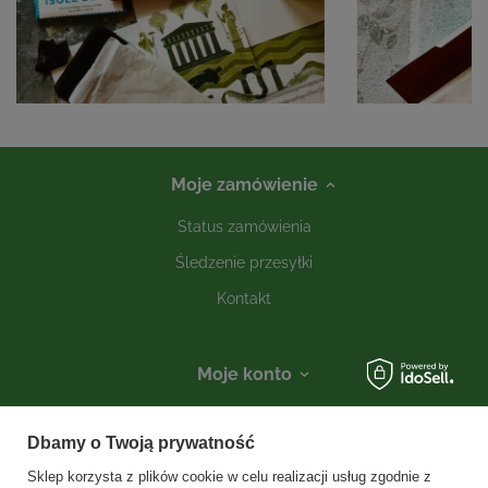
Moje zamówienie
Status zamówienia
Śledzenie przesyłki
Kontakt
Moje konto
Informacje
Dbamy o Twoją prywatność
Social media
Sklep korzysta z plików cookie w celu realizacji usług zgodnie z