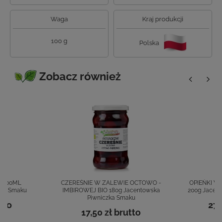
Waga
Kraj produkcji
100 g
Polska
Zobacz również
O 300ML
CZEREŚNIE W ZALEWIE OCTOWO -
OPIEŃKI 
zka Smaku
IMBIROWEJ BIO 180g Jacentowska
200g Jacen
Piwniczka Smaku
tto
27,
17,50 zł
brutto