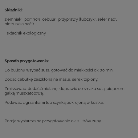
Składniki:
ziemniak*, por* 30%, cebula*, przyprawy (lubczyk*, seler nać*,
pietruszka nać*)
* składnik ekologiczny
Sposób przygotowania:
Do bulionu wsypać susz, gotować do miękkości ok. 30 min.
Dodać cebulkę zeszkloną na maśle, serek topiony.
Zmiksować, dodać śmietanę, doprawić do smaku solą, pieprzem,
gałką muszkatołową.
Podawać z grzankami lub szynką pokrojoną w kostkę.
Porcja wystarcza na przygotowanie ok. 2 litrów zupy.