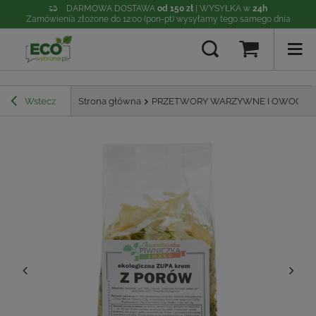
DARMOWA DOSTAWA
od 150 zł
| WYSYŁKA w
24h
Zamówienia złożone do 12:00 (pon-pt) wysyłamy tego samego dnia
Wstecz
Strona główna
PRZETWORY WARZYWNE I OWOCO