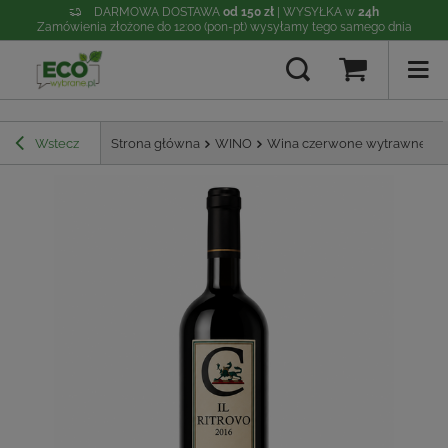
DARMOWA DOSTAWA
od 150 zł
| WYSYŁKA w
24h
Zamówienia złożone do 12:00 (pon-pt) wysyłamy tego samego dnia
Wstecz
Strona główna
WINO
Wina czerwone wytrawne