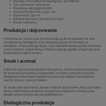
Szczepy: 70% Cabernet Sauvignon, 30% Merlot
Typ: czerwone, wytrawne
Produkcja: ekologiczna BIO
Zawartość alkoholu: 13,5% vol.
Pojemność: 750 ml
Zawiera siarczyny: poniżej 100 mg/l
Korek: naturalny
Produkcja i dojrzewanie
Fermentacja i maceracja skórek trwają 14 dni w kadziach ze stali
nierdzewnej. Następnie wino dojrzewa przez 18 miesięcy w
beczkach z francuskiego dębu, a po zabutelkowaniu przez minimum
5 lat w butelce. Dzięki temu Il Ritrovo zyskuje głębię, elegancję oraz
doskonałą trwałość smaku.
Smak i aromat
Il Ritrovo wyróżnia się bardzo intensywną, ciemnorubinową barwą.
W aromacie jest pełne i eleganckie, z nutami czarnych owoców,
delikatnymi akcentami balsamicznymi oraz śladami eukaliptusa,
wanilii, tytoniu, lukrecji i kakao.
W smaku jest wytrawne, zwarte i dobrze zbudowane. Ma szlachetne
taniny, harmonijną strukturę, przyjemną miękkość w finiszu oraz
długie utrzymywanie się na podniebieniu.
Ekologiczna produkcja