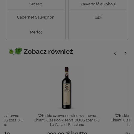
Szczep
Zawartość alkoholu
Cabernet Sauvignon
14%
Merlot
Zobacz również
o wytrawne
Włoskie czerwone wino wytrawne
Włoskie c
 DOCG 2022 BIO
Chianti Classico Riserva DOCG 2019 BIO
Chianti Class
ciano
La Casa di Bricciano
La C
utto
209,00 zł
brutto
99,