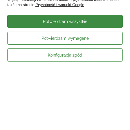
także na stronie
Prywatność i warunki Google
.
Potwierdzam wszystkie
Potwierdzam wymagane
Konfiguracja zgód
Moje zamówienie
Status zamówienia
Śledzenie przesyłki
Kontakt
Moje konto
Informacje