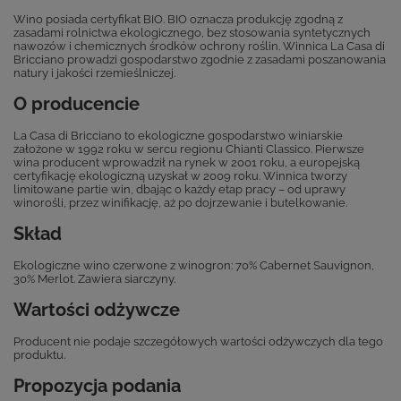
Wino posiada certyfikat BIO. BIO oznacza produkcję zgodną z
zasadami rolnictwa ekologicznego, bez stosowania syntetycznych
nawozów i chemicznych środków ochrony roślin. Winnica La Casa di
Bricciano prowadzi gospodarstwo zgodnie z zasadami poszanowania
natury i jakości rzemieślniczej.
O producencie
La Casa di Bricciano to ekologiczne gospodarstwo winiarskie
założone w 1992 roku w sercu regionu Chianti Classico. Pierwsze
wina producent wprowadził na rynek w 2001 roku, a europejską
certyfikację ekologiczną uzyskał w 2009 roku. Winnica tworzy
limitowane partie win, dbając o każdy etap pracy – od uprawy
winorośli, przez winifikację, aż po dojrzewanie i butelkowanie.
Skład
Ekologiczne wino czerwone z winogron: 70% Cabernet Sauvignon,
30% Merlot. Zawiera siarczyny.
Wartości odżywcze
Producent nie podaje szczegółowych wartości odżywczych dla tego
produktu.
Propozycja podania