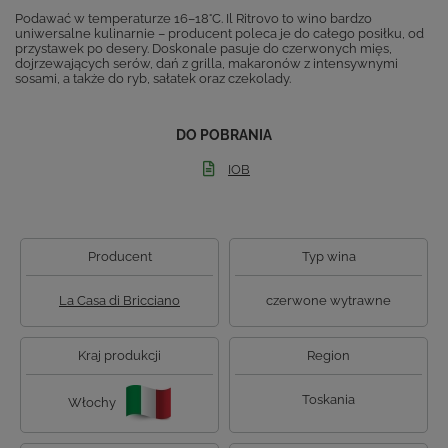
Podawać w temperaturze 16–18°C. Il Ritrovo to wino bardzo
uniwersalne kulinarnie – producent poleca je do całego posiłku, od
przystawek po desery. Doskonale pasuje do czerwonych mięs,
dojrzewających serów, dań z grilla, makaronów z intensywnymi
sosami, a także do ryb, sałatek oraz czekolady.
DO POBRANIA
IOB
Producent
Typ wina
La Casa di Bricciano
czerwone wytrawne
Kraj produkcji
Region
Toskania
Włochy