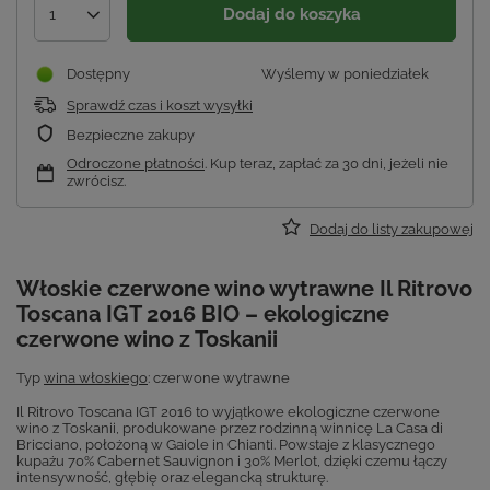
Dodaj do koszyka
1
Dostępny
Wyślemy
w poniedziałek
Sprawdź czas i koszt wysyłki
Bezpieczne zakupy
Odroczone płatności
. Kup teraz, zapłać za 30 dni, jeżeli nie
zwrócisz.
Dodaj do listy zakupowej
Włoskie czerwone wino wytrawne Il Ritrovo
Toscana IGT 2016 BIO – ekologiczne
czerwone wino z Toskanii
Typ
wina włoskiego
: czerwone wytrawne
Il Ritrovo Toscana IGT 2016 to wyjątkowe ekologiczne czerwone
wino z Toskanii, produkowane przez rodzinną winnicę La Casa di
Bricciano, położoną w Gaiole in Chianti. Powstaje z klasycznego
kupażu 70% Cabernet Sauvignon i 30% Merlot, dzięki czemu łączy
intensywność, głębię oraz elegancką strukturę.