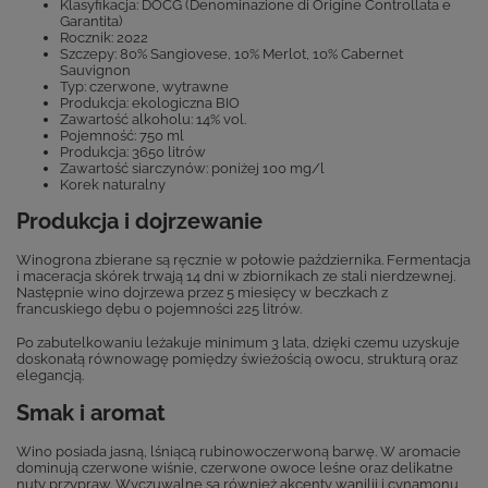
Klasyfikacja: DOCG (Denominazione di Origine Controllata e
Garantita)
Rocznik: 2022
Szczepy: 80% Sangiovese, 10% Merlot, 10% Cabernet
Sauvignon
Typ: czerwone, wytrawne
Produkcja: ekologiczna BIO
Zawartość alkoholu: 14% vol.
Pojemność: 750 ml
Produkcja: 3650 litrów
Zawartość siarczynów: poniżej 100 mg/l
Korek naturalny
Produkcja i dojrzewanie
Winogrona zbierane są ręcznie w połowie października. Fermentacja
i maceracja skórek trwają 14 dni w zbiornikach ze stali nierdzewnej.
Następnie wino dojrzewa przez 5 miesięcy w beczkach z
francuskiego dębu o pojemności 225 litrów.
Po zabutelkowaniu leżakuje minimum 3 lata, dzięki czemu uzyskuje
doskonałą równowagę pomiędzy świeżością owocu, strukturą oraz
elegancją.
Smak i aromat
Wino posiada jasną, lśniącą rubinowoczerwoną barwę. W aromacie
dominują czerwone wiśnie, czerwone owoce leśne oraz delikatne
nuty przypraw. Wyczuwalne są również akcenty wanilii i cynamonu