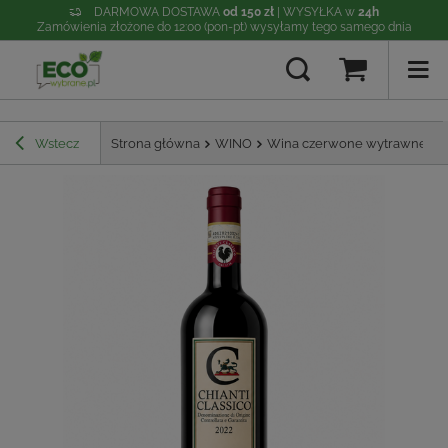
DARMOWA DOSTAWA
od 150 zł
| WYSYŁKA w
24h
Zamówienia złożone do 12:00 (pon-pt) wysyłamy tego samego dnia
Wstecz
Strona główna
WINO
Wina czerwone wytrawne