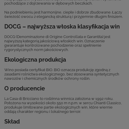
pochodzące z dojrzewania w dębowych beczkach.
Na podniebieniu jest harmonijne, ciepłe i dobrze zbudowane. Łączy
świeżość owocu z elegancką strukturą i przyjemnie długim finiszem.
DOCG – najwyższa włoska klasyfikacja win
DOCG (Denominazione di Origine Controllata e Garantita) jest
najwyższą kategorią jakościową włoskich win. Oznaczenie
gwarantuje kontrolowane pochodzenie oraz spełnienie
rygorystycznych norm jakościowych.
Ekologiczna produkcja
Wino posiada certyfikat BIO. BIO oznacza produkcję zgodną z
zasadami rolnictwa ekologicznego, bez stosowania syntetycznych
nawozów i chemicznych środków ochrony roślin.
O producencie
La Casa di Bricciano to rodzinna winnica założona w 1992 roku.
Położona na wysokości około 550 m n.p.m. w sercu Chianti Classico,
produkuje limitowane partie ekologicznych win, które wiernie
oddają charakter regionu i lokalnego terroir.
Skład