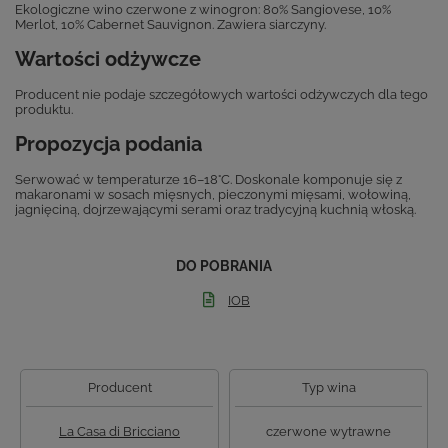
Ekologiczne wino czerwone z winogron: 80% Sangiovese, 10%
Merlot, 10% Cabernet Sauvignon. Zawiera siarczyny.
Wartości odżywcze
Producent nie podaje szczegółowych wartości odżywczych dla tego
produktu.
Propozycja podania
Serwować w temperaturze 16–18°C. Doskonale komponuje się z
makaronami w sosach mięsnych, pieczonymi mięsami, wołowiną,
jagnięciną, dojrzewającymi serami oraz tradycyjną kuchnią włoską.
DO POBRANIA
IOB
Producent
Typ wina
La Casa di Bricciano
czerwone wytrawne