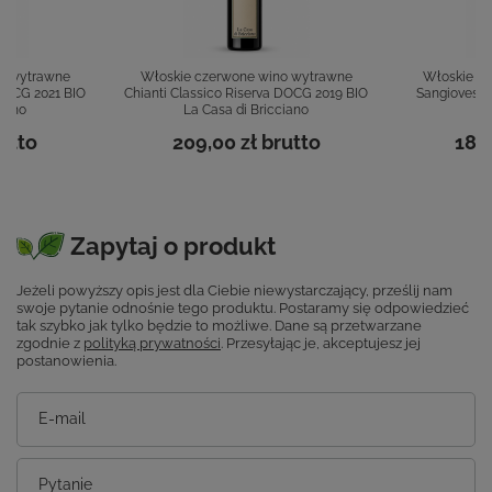
o wytrawne
Włoskie czerwone wino wytrawne
Włoskie c
 DOCG 2021 BIO
Chianti Classico Riserva DOCG 2019 BIO
Sangiovese 
ciano
La Casa di Bricciano
Ca
utto
209,00 zł
brutto
189,
Zapytaj o produkt
Jeżeli powyższy opis jest dla Ciebie niewystarczający, prześlij nam
swoje pytanie odnośnie tego produktu. Postaramy się odpowiedzieć
tak szybko jak tylko będzie to możliwe.
Dane są przetwarzane
zgodnie z
polityką prywatności
. Przesyłając je, akceptujesz jej
postanowienia.
E-mail
Pytanie