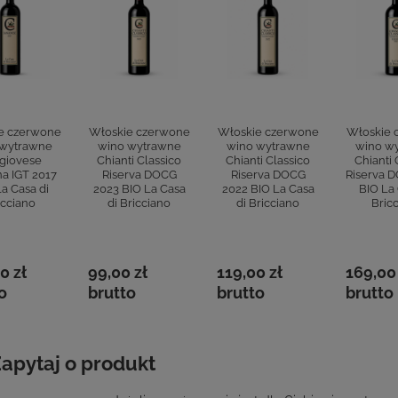
e czerwone
Włoskie czerwone
Włoskie czerwone
Włoskie 
 wytrawne
wino wytrawne
wino wytrawne
wino w
giovese
Chianti Classico
Chianti Classico
Chianti 
a IGT 2017
Riserva DOCG
Riserva DOCG
Riserva 
a Casa di
2023 BIO La Casa
2022 BIO La Casa
BIO La 
icciano
di Bricciano
di Bricciano
Bric
0 zł
99,00 zł
119,00 zł
169,00
o
brutto
brutto
brutto
apytaj o produkt