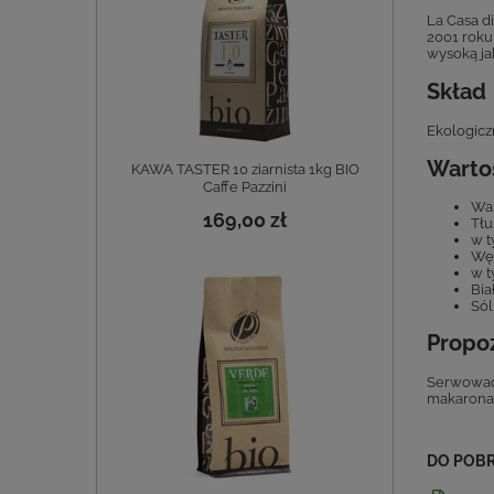
La Casa di
2001 roku
wysoką ja
Skład
Ekologicz
Warto
KAWA TASTER 10 ziarnista 1kg BIO
Caffe Pazzini
War
169,00 zł
Tłu
w t
Wę
w t
Bia
Sól
Propo
Serwować 
makaronam
DO POB