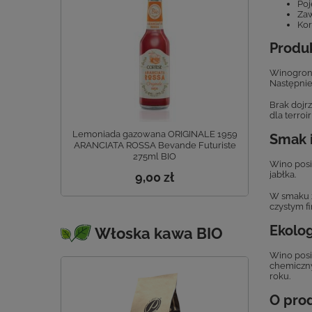
Poj
Zaw
Kor
Produk
Winogrona
Następnie
Brak dojr
dla terroir
Lemoniada gazowana ORIGINALE 1959
Smak 
ARANCIATA ROSSA Bevande Futuriste
275ml BIO
Wino posi
jabłka.
9,00 zł
W smaku z
czystym f
Ekolo
Włoska kawa BIO
Wino posi
chemiczny
roku.
O pro