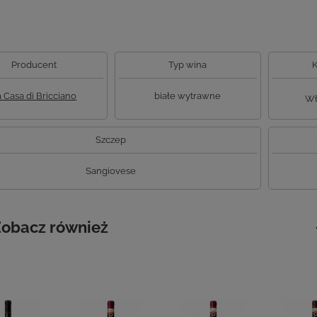
Producent
Typ wina
K
 Casa di Bricciano
białe wytrawne
Wł
Szczep
Sangiovese
obacz również