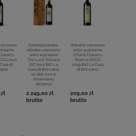
czerwone
Kolekcjonarskie
Włoskie czerwone
Włoskie cz
ytrawne
włoskie czerwone
wino wytrawne
wino wytra
Classico
wino wytrawne
Chianti Classico
Ritrovo T
DOCG 2021
The Lord Toscana
Riserva DOCG
IGT 2017
Casa di
IGT 2012 BIO La
2019 BIO La Casa
Cabern
ciano
Casa di Bricciano
di Bricciano
Sauvigno
nr 186/270 w
Merlot 3
drewnianej
Casa di Br
skrzynce
229,00 z
 zł
2 249,00 zł
209,00 zł
brutto
brutto
brutto