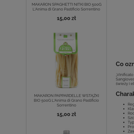
MAKARON SPAGHETTI NITKI BIO 500G
L'Anima di Grano Pastificio Sorrentino
15,00 zł
Co ozn
„Vinifica
Sangioves
świeży i e
Chara
MAKARON PAPPARDELLE WSTĄŻKI
BIO 500G L'Anima di Grano Pastificio
Reg
Sorrentino
Kla
15,00 zł
Roc
Szc
Typ
Pro
Zaw