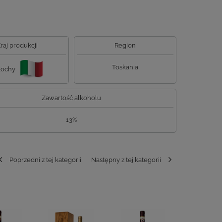
raj produkcji
Region
Toskania
ochy
Zawartość alkoholu
13%
Poprzedni z tej kategorii
Następny z tej kategorii