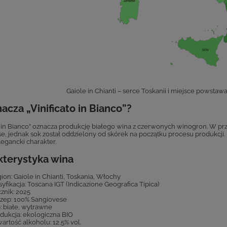
Gaiole in Chianti – serce Toskanii i miejsce powstawa
acza „Vinificato in Bianco”?
to in Bianco” oznacza produkcję białego wina z czerwonych winogron. W 
e, jednak sok został oddzielony od skórek na początku procesu produkcji
legancki charakter.
kterystyka wina
ion: Gaiole in Chianti, Toskania, Włochy
syfikacja: Toscana IGT (Indicazione Geografica Tipica)
znik: 2025
zep: 100% Sangiovese
: białe, wytrawne
dukcja: ekologiczna BIO
artość alkoholu: 12,5% vol.