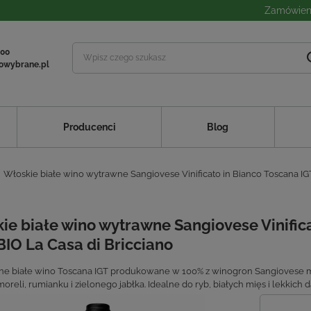
Zamówieni
 00
owybrane.pl
Producenci
Blog
Włoskie białe wino wytrawne Sangiovese Vinificato in Bianco Toscana IGT
ie białe wino wytrawne Sangiovese Vinifica
BIO La Casa di Bricciano
ne białe wino Toscana IGT produkowane w 100% z winogron Sangiovese meto
oreli, rumianku i zielonego jabłka. Idealne do ryb, białych mięs i lekkich d