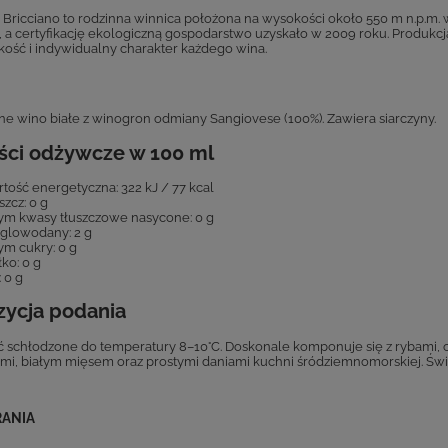
 Bricciano to rodzinna winnica położona na wysokości około 550 m n.p.m. w
, a certyfikację ekologiczną gospodarstwo uzyskało w 2009 roku. Produkcj
kość i indywidualny charakter każdego wina.
ne wino białe z winogron odmiany Sangiovese (100%). Zawiera siarczyny.
ści odżywcze w 100 ml
tość energetyczna: 322 kJ / 77 kcal
szcz: 0 g
ym kwasy tłuszczowe nasycone: 0 g
glowodany: 2 g
ym cukry: 0 g
łko: 0 g
: 0 g
zycja podania
schłodzone do temperatury 8–10°C. Doskonale komponuje się z rybami, 
i, białym mięsem oraz prostymi daniami kuchni śródziemnomorskiej. Świetn
RANIA