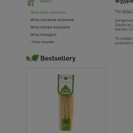
wyjąt
WINO
Typ
wina 
Wina białe wytrawne
Wina czerwone wytrawne
Sangioves
Gaiole in 
Wina różowe wytrawne
barwę i ch
Wina musujące
To rzadko
+ Pokaż wszystkie
pozwala z
Bestsellery