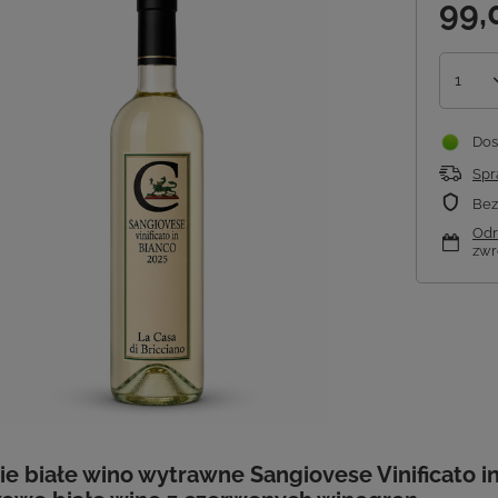
99,
1
Dos
Spr
Bez
Odr
zwr
e białe wino wytrawne Sangiovese Vinificato i