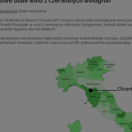
kowe białe wino z czerwonych winogron
włoskiego
: białe wytrawne
e Vinificato in Bianco Toscana IGT 2025 to niezwykłe ekologiczne wino p
Chianti. Powstaje w 100% z winogron odmiany Sangiovese, jednak dzięki zas
arakter typowy dla win białych.
 spotykana interpretacja najbardziej znanego toskańskiego szczepu. Szyb
achować świeżość, lekkość i owocowy profil, jednocześnie pozostawiając 