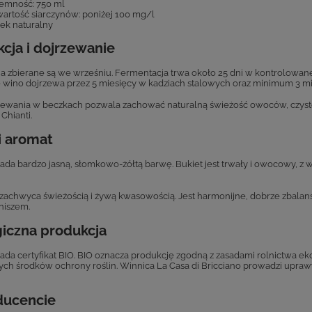
emność: 750 ml
artość siarczynów: poniżej 100 mg/l
ek naturalny
cja i dojrzewanie
 zbierane są we wrześniu. Fermentacja trwa około 25 dni w kontrolowanej 
 wino dojrzewa przez 5 miesięcy w kadziach stalowych oraz minimum 3 mi
zewania w beczkach pozwala zachować naturalną świeżość owoców, czyst
 Chianti.
i aromat
ada bardzo jasną, słomkowo-żółtą barwę. Bukiet jest trwały i owocowy, z 
achwyca świeżością i żywą kwasowością. Jest harmonijne, dobrze zbalans
iniszem.
giczna produkcja
ada certyfikat BIO. BIO oznacza produkcję zgodną z zasadami rolnictwa 
ch środków ochrony roślin. Winnica La Casa di Bricciano prowadzi upra
ducencie