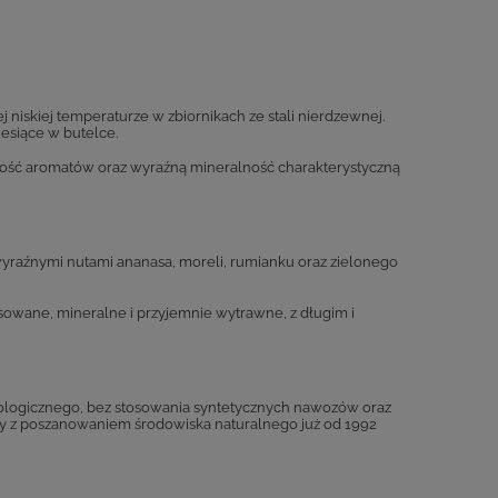
niskiej temperaturze w zbiornikach ze stali nierdzewnej.
esiące w butelce.
ość aromatów oraz wyraźną mineralność charakterystyczną
wyraźnymi nutami ananasa, moreli, rumianku oraz zielonego
owane, mineralne i przyjemnie wytrawne, z długim i
ekologicznego, bez stosowania syntetycznych nawozów oraz
wy z poszanowaniem środowiska naturalnego już od 1992