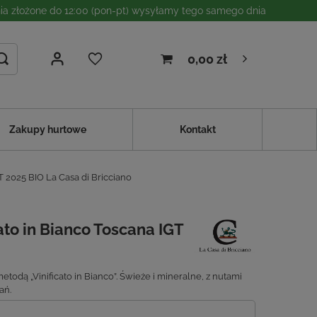
a złożone do 12:00 (pon-pt) wysyłamy tego samego dnia
0,00 zł
Zakupy hurtowe
Kontakt
 2025 BIO La Casa di Bricciano
to in Bianco Toscana IGT
dą „Vinificato in Bianco”. Świeże i mineralne, z nutami
ań.