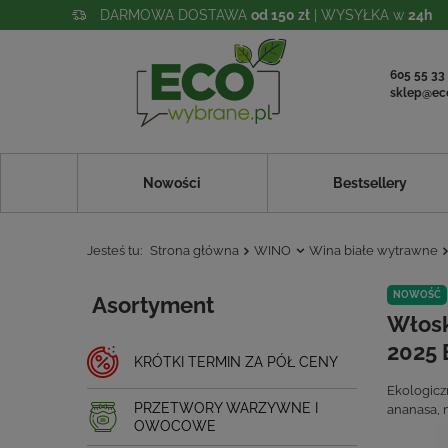
DARMOWA DOSTAWA
od 150 zł
| WYSYŁKA w
24h
605 55 33
sklep@ec
Nowości
Bestsellery
Jesteś tu:
Strona główna
WINO
Wina białe wytrawne
NOWOŚĆ
Asortyment
Włosk
2025 
KRÓTKI TERMIN ZA PÓŁ CENY
Ekologicz
PRZETWORY WARZYWNE I
ananasa, m
OWOCOWE