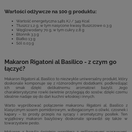
Wartości odżywcze na 100 g produktu:
Wartość energetyczna 1481 KJ / 349 Kcal
Tłuszcz 1,2 g, w tym nasycone kwasy tłuszczowe 0,3 g
Węglowodany 70 g, w tym cukry 2,8 g
Błonnik 3.3 g
Białko 13 g
Sól 0,03 g
Makaron Rigatoni al Basilico - z czym go
łączyć?
Makaron Rigatoni al. Basilico to niezwykle uniwersalny produkt, który
doskonale komponuje się z różnorodnymi dodatkami, podkreślając
ich smak dzięki delikatnemu aromatowi bazylii. Jego
charakterystyczne rowki świetnie przylegają do sosów, dzięki czemu
idealnie nadaje się do dań kuchni włoskiej i innych.
Warto wypróbować połączenie makaronu Rigatoni al. Basilico z
klasycznym sosem pomidorowym, wzbogaconym o oliwki, czosnek i
kapary – to prosty przepis na sycący i aromatyczny posiłek. Ten
wyjątkowy makaron bazyliowy doskonale sprawdzi się także w
towarzystwie pesto.
Makaron z bazylią świetnie współgra z grillowanymi warzywami,