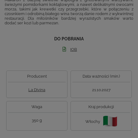
świeżymi pomidorkami koktajlowymi, a nawet delikatnymi owocami
morza, takimi jak krewetki czy przegrzebki, które w połączeniu z
czosnkiem i odrobiną białego wina tworzą danie rodem z wykwintnej
restauracji. Dla miłośników bardziej wyrazistych smaków warto
dodać ser kozi lub parmezan.
DO POBRANIA
IOB
Producent
Data ważności (min.)
La Divina
21.10.2027
Waga
Kraj produkcji
350 g
Włochy