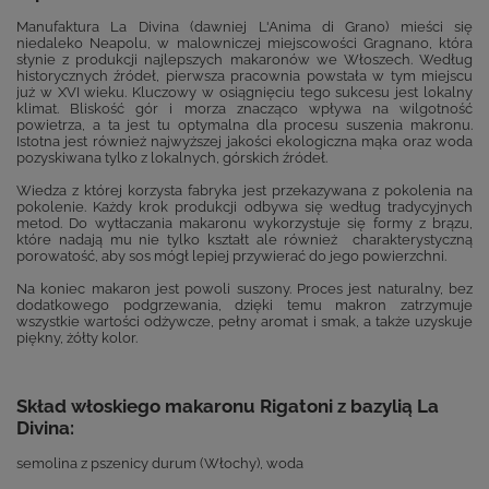
Manufaktura La Divina (dawniej L'Anima di Grano) mieści się
niedaleko Neapolu, w malowniczej miejscowości Gragnano, która
słynie z produkcji najlepszych makaronów we Włoszech. Według
historycznych źródeł, pierwsza pracownia powstała w tym miejscu
już w XVI wieku. Kluczowy w osiągnięciu tego sukcesu jest lokalny
klimat. Bliskość gór i morza znacząco wpływa na wilgotność
powietrza, a ta jest tu optymalna dla procesu suszenia makronu.
Istotna jest również najwyższej jakości ekologiczna mąka oraz woda
pozyskiwana tylko z lokalnych, górskich źródeł.
Wiedza z której korzysta fabryka jest przekazywana z pokolenia na
pokolenie. Każdy krok produkcji odbywa się według tradycyjnych
metod. Do wytłaczania makaronu wykorzystuje się formy z brązu,
które nadają mu nie tylko kształt ale również charakterystyczną
porowatość, aby sos mógł lepiej przywierać do jego powierzchni.
Na koniec makaron jest powoli suszony. Proces jest naturalny, bez
dodatkowego podgrzewania, dzięki temu makron zatrzymuje
wszystkie wartości odżywcze, pełny aromat i smak, a także uzyskuje
piękny, żółty kolor.
Skład włoskiego makaronu Rigatoni z bazylią La
Divina:
semolina z pszenicy durum (Włochy), woda