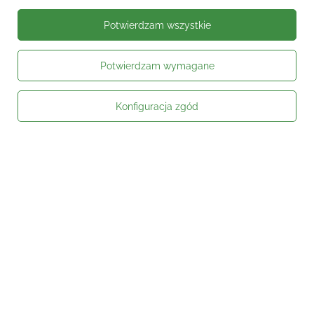
Potwierdzam wszystkie
Potwierdzam wymagane
Moje zamówienie
Konfiguracja zgód
Status zamówienia
Śledzenie przesyłki
Kontakt
Moje konto
Informacje
Social media