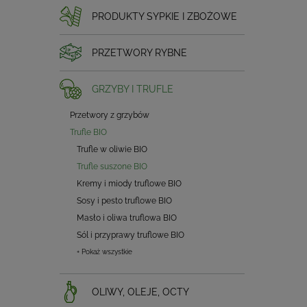
PRODUKTY SYPKIE I ZBOŻOWE
PRZETWORY RYBNE
GRZYBY I TRUFLE
Przetwory z grzybów
Trufle BIO
Trufle w oliwie BIO
Trufle suszone BIO
Kremy i miody truflowe BIO
Sosy i pesto truflowe BIO
Masło i oliwa truflowa BIO
Sól i przyprawy truflowe BIO
+ Pokaż wszystkie
OLIWY, OLEJE, OCTY