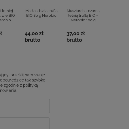
 letniej
Masło z białą truflą
Musztarda z czarną
Sos grzyb
oliwie BIO
BIO 80 g Nerobio
letnią truflą BIO –
letniej tru
erobio
Nerobio 100 g
100 g Ne
ł
44,00 zł
37,00 zł
42,00 zł
brutto
brutto
brutto
jący, prześlij nam swoje
odpowiedzieć tak szybko
e zgodnie z
polityką
anowienia.