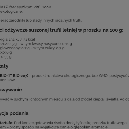
ia (
Tuber aestivum Vitt.
)* 100%
 ekologiczne.
rać zarodniki lub ślady innych jadalnych trufli.
i odżywcze suszonej trufli letniej w proszku na 100 g:
rgia: 132 kJ / 31 kcal
szcz: 0,5 g – w tym kwasy nasycone: 0,11 g
lowodany: 0,7 g – w tym cukry: 0,7 g
łko: 6 g
: 0,55 g
katy
BIO (IT BIO 007)
– produkt rolnictwa ekologicznego, bez GMO, pestycydów
ładników.
owywanie
wać w suchym i chłodnym miejscu, z dala od źródeł ciepła i światła. Po
ycja podania
 tartufo:
Pod koniec gotowania risotto dodaj łyżeczkę proszku truflowego i
m – prosty sposób na wyjątkowe danie o głębokim aromacie.