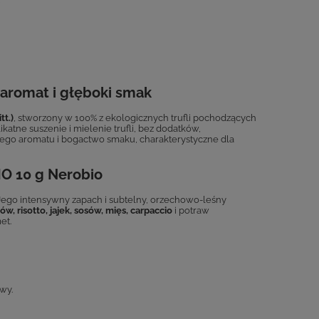
y aromat i głęboki smak
tt.)
, stworzony w 100% z ekologicznych trufli pochodzących
katne suszenie i mielenie trufli, bez dodatków,
ego aromatu i bogactwo smaku, charakterystyczne dla
IO 10 g Nerobio
Jego intensywny zapach i subtelny, orzechowo-leśny
w, risotto, jajek, sosów, mięs, carpaccio
i potraw
et.
wy.