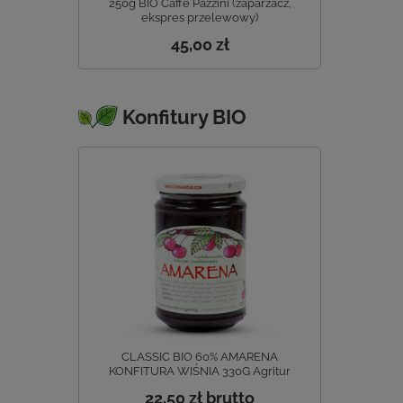
250g BIO Caffe Pazzini (zaparzacz,
ekspres przelewowy)
45,00 zł
Konfitury BIO
CLASSIC BIO 60% AMARENA
KONFITURA WIŚNIA 330G Agritur
22,50 zł
brutto