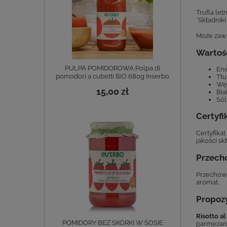
Trufla letn
*Składniki
Może zawie
Wartośc
PULPA POMIDOROWA Polpa di
Ene
pomodori a cubetti BIO 680g Inserbo
Tłu
Węg
15,00 zł
Bia
Sól
Certyfi
Certyfikat
jakości sk
Przech
Przechowy
aromat.
Propoz
Risotto al
POMIDORY BEZ SKÓRKI W SOSIE
parmezane