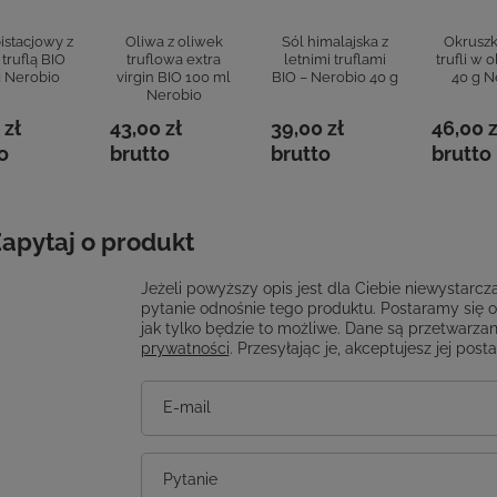
istacjowy z
Oliwa z oliwek
Sól himalajska z
Okruszki
 truflą BIO
truflowa extra
letnimi truflami
trufli w 
g Nerobio
virgin BIO 100 ml
BIO – Nerobio 40 g
40 g N
Nerobio
 zł
43,00 zł
39,00 zł
46,00 z
o
brutto
brutto
brutto
apytaj o produkt
Jeżeli powyższy opis jest dla Ciebie niewystarcza
pytanie odnośnie tego produktu. Postaramy się 
jak tylko będzie to możliwe.
Dane są przetwarzan
prywatności
. Przesyłając je, akceptujesz jej post
E-mail
Pytanie