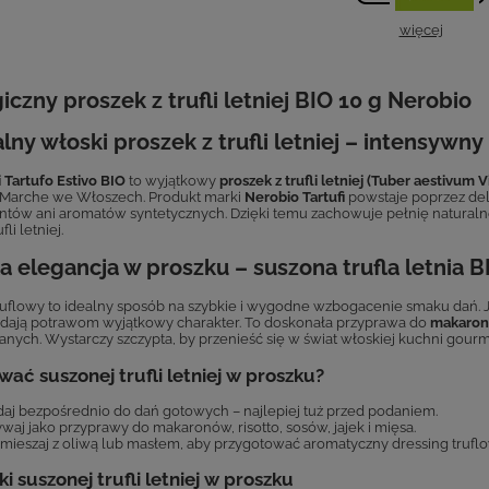
więcej
iczny proszek z trufli letniej BIO 10 g Nerobio
lny włoski proszek z trufli letniej – intensywn
 Tartufo Estivo BIO
to wyjątkowy
proszek z trufli letniej (Tuber aestivum Vi
 Marche we Włoszech. Produkt marki
Nerobio Tartufi
powstaje poprzez deli
tów ani aromatów syntetycznych. Dzięki temu zachowuje pełnię naturaln
fli letniej.
 elegancja w proszku – suszona trufla letnia B
ruflowy to idealny sposób na szybkie i wygodne wzbogacenie smaku dań. 
dają potrawom wyjątkowy charakter. To doskonała przyprawa do
makaronó
anych. Wystarczy szczypta, by przenieść się w świat włoskiej kuchni gourm
wać suszonej trufli letniej w proszku?
aj bezpośrednio do dań gotowych – najlepiej tuż przed podaniem.
waj jako przyprawy do makaronów, risotto, sosów, jajek i mięsa.
ieszaj z oliwą lub masłem, aby przygotować aromatyczny dressing truflo
ki suszonej trufli letniej w proszku