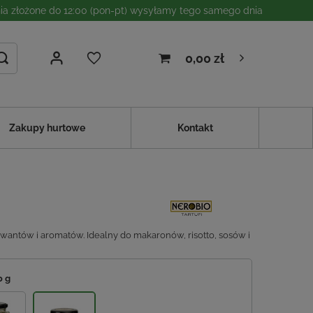
a złożone do 12:00 (pon-pt) wysyłamy tego samego dnia
0,00 zł
Zakupy hurtowe
Kontakt
erwantów i aromatów. Idealny do makaronów, risotto, sosów i
0 g