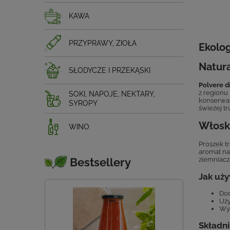
KAWA
PRZYPRAWY, ZIOŁA
Ekolog
Natura
SŁODYCZE I PRZEKĄSKI
Polvere di
z regionu
SOKI, NAPOJE, NEKTARY,
konserwan
SYROPY
świeżej tru
Włoska
WINO
Proszek t
aromat na
Bestsellery
ziemniacz
Jak uży
Dod
Uży
Wym
Składni