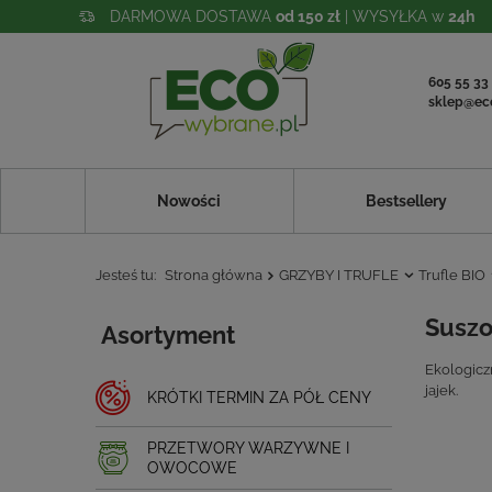
DARMOWA DOSTAWA
od 150 zł
| WYSYŁKA w
24h
605 55 33
sklep@ec
Nowości
Bestsellery
Jesteś tu:
Strona główna
GRZYBY I TRUFLE
Trufle BIO
Suszo
Asortyment
Ekologicz
jajek.
KRÓTKI TERMIN ZA PÓŁ CENY
PRZETWORY WARZYWNE I
OWOCOWE