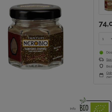
74,
1
Dos
Spr
Bez
Odr
zwr
Info