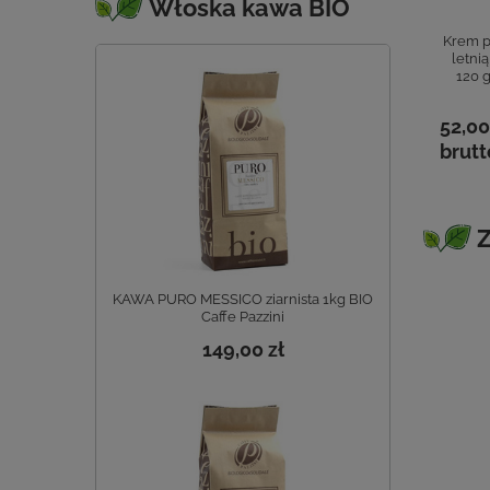
Włoska kawa BIO
 grzybowy z
Suszona trufla
Suszona trufla
Krem p
j trufli BIO 100
letnia w proszku
letnia w płatkach
letnią
g Nerobio
BIO 100 g Nerobio
BIO 10 g Nerobio
120 
649,00 zł
69,00 zł
0 zł
52,00
brutto
brutto
tto
brutt
Z
KAWA PURO MESSICO ziarnista 1kg BIO
Caffe Pazzini
149,00 zł