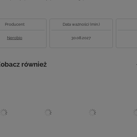
Producent
Data ważności (min.)
Nerobio
30.08.2027
obacz również