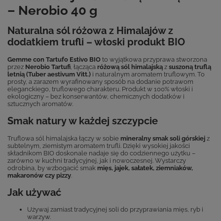
– Nerobio 40 g
Naturalna sól różowa z Himalajów z
dodatkiem trufli – włoski produkt BIO
Gemme con Tartufo Estivo BIO
to wyjątkowa przyprawa stworzona
przez
Nerobio Tartufi
, łącząca
różową sól himalajską
z
suszoną truflą
letnią (Tuber aestivum Vitt.)
i naturalnym aromatem truflowym. To
prosty, a zarazem wyrafinowany sposób na dodanie potrawom
eleganckiego, truflowego charakteru. Produkt w 100% włoski i
ekologiczny – bez konserwantów, chemicznych dodatków i
sztucznych aromatów.
Smak natury w każdej szczypcie
Truflowa sól himalajska łączy w sobie
mineralny smak soli górskiej
z
subtelnym, ziemistym aromatem trufli. Dzięki wysokiej jakości
składnikom BIO doskonale nadaje się do codziennego użytku –
zarówno w kuchni tradycyjnej, jak i nowoczesnej. Wystarczy
odrobina, by wzbogacić smak
mięs, jajek, sałatek, ziemniaków,
makaronów czy pizzy
.
Jak używać
Używaj zamiast tradycyjnej soli do przyprawiania mięs, ryb i
warzyw.