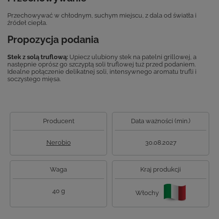
Przechowywać w chłodnym, suchym miejscu, z dala od światła i
źródeł ciepła.
Propozycja podania
Stek z solą truflową:
Upiecz ulubiony stek na patelni grillowej, a
następnie oprósz go szczyptą soli truflowej tuż przed podaniem.
Idealne połączenie delikatnej soli, intensywnego aromatu trufli i
soczystego mięsa.
Producent
Data ważności (min.)
Nerobio
30.08.2027
Waga
Kraj produkcji
40 g
Włochy