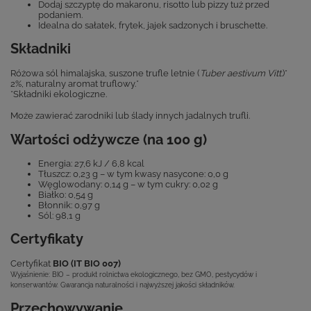
Dodaj szczyptę do makaronu, risotto lub pizzy tuż przed
podaniem.
Idealna do sałatek, frytek, jajek sadzonych i bruschette.
Składniki
Różowa sól himalajska, suszone trufle letnie (
Tuber aestivum Vitt.
)*
2%, naturalny aromat truflowy.*
*Składniki ekologiczne.
Może zawierać zarodniki lub ślady innych jadalnych trufli.
Wartości odżywcze (na 100 g)
Energia: 27,6 kJ / 6,8 kcal
Tłuszcz: 0,23 g – w tym kwasy nasycone: 0,0 g
Węglowodany: 0,14 g – w tym cukry: 0,02 g
Białko: 0,54 g
Błonnik: 0,97 g
Sól: 98,1 g
Certyfikaty
Certyfikat
BIO (IT BIO 007)
Wyjaśnienie: BIO – produkt rolnictwa ekologicznego, bez GMO, pestycydów i
konserwantów. Gwarancja naturalności i najwyższej jakości składników.
Przechowywanie