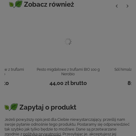
Zobacz również
rów z truflami
Pesto migdałowe z truflami BIO 100 g
Sól himalajsk
bio
Nerobio
tto
44,00 zł
brutto
81,
Zapytaj o produkt
Jeżeli powyższy opis jest dla Ciebie niewystarczający, prześlij nam
swoje pytanie odnośnie tego produktu. Postaramy się odpowiedzieć
tak szybko jak tylko będzie to możliwe.
Dane są przetwarzane
zgodnie z
polityką prywatności
. Przesyłając je, akceptujesz jej