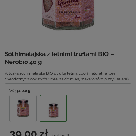
Sól himalajska z letnimi truflami BIO –
Nerobio 40 g
Włoska sól himalajska BIO z truflą letnią. 100% naturalna, bez
chemicznych dodatków. Idealna do mięs, makaronów, pizzy i sałatek.
Waga:
40 g
39,00 zł
/
szt.
brutto