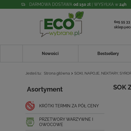
DARMOWA DOSTAWA
od 150 zł
| WYSYŁKA w
24h
605 55 33
sklep@ec
Nowości
Bestsellery
Jesteś tu:
Strona główna
SOKI, NAPOJE, NEKTARY, SYRO
SOK 
Asortyment
KRÓTKI TERMIN ZA PÓŁ CENY
PRZETWORY WARZYWNE I
OWOCOWE