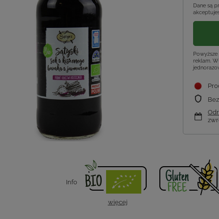
Dane są p
akceptujes
Powyższe 
reklam. Wł
jednorazo
Pro
Bez
Odr
zwr
Info
więcej