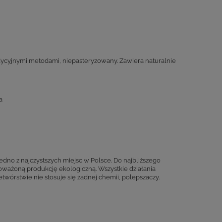
dycyjnymi metodami, niepasteryzowany. Zawiera naturalnie
a
edno z najczystszych miejsc w Polsce. Do najbliższego
ważoną produkcję ekologiczną. Wszystkie działania
wórstwie nie stosuje się żadnej chemii, polepszaczy.