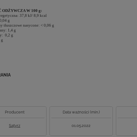
 ODŻYWCZA W 100 g:
rgetyczna: 37,8 kJ/ 8,9 kcal
0,04 g
y tłuszczowe nasycone: < 0,06 g
ny: 1,4 g
y: 0,2 g
 g
RANIA
Producent
Data ważności (min.)
Sątyrz
01.05.2022