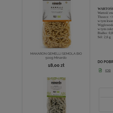
WARTOŚĆ
Wartość ene
Tłuszcz: < 
w tym kwas
Węglowoda
w tym cukr
Białko: 0,8
Sól: 2,6 g
MAKARON GEMELLI SEMOLA BIO
500g Minardo
DO POB
18,00 zł
IOB