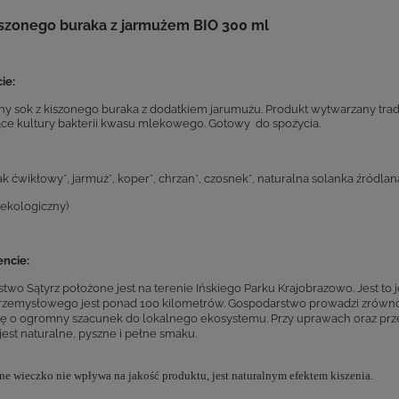
iszonego buraka z jarmużem BIO 300 ml
ie:
ny sok z kiszonego buraka z dodatkiem jarumużu. Produkt wytwarzany tra
ce kultury bakterii kwasu mlekowego. Gotowy do spożycia.
ak ćwikłowy*, jarmuż*, koper*, chrzan*, czosnek*, naturalna solanka źródlan
 ekologiczny)
ncie:
two Sątyrz położone jest na terenie Ińskiego Parku Krajobrazowo. Jest to j
rzemysłowego jest ponad 100 kilometrów. Gospodarstwo prowadzi zrówno
się o ogromny szacunek do lokalnego ekosystemu. Przy uprawach oraz przet
jest naturalne, pyszne i pełne smaku.
e wieczko nie wpływa na jakość produktu, jest naturalnym efektem kiszenia.