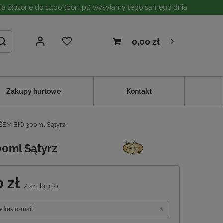
a złożone do 12:00 (pon-pt) wysyłamy tego samego dnia
0,00 zł
Zakupy hurtowe
Kontakt
EM BIO 300ml Sątyrz
0ml Sątyrz
0 zł
/
szt.
brutto
adres e-mail