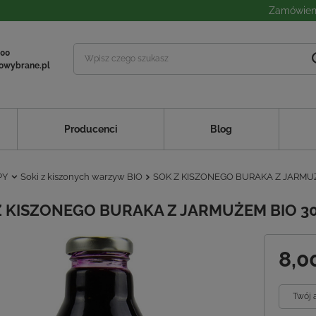
Zamówieni
 00
owybrane.pl
Producenci
Blog
PY
Soki z kiszonych warzyw BIO
SOK Z KISZONEGO BURAKA Z JARMUŻ
Z KISZONEGO BURAKA Z JARMUŻEM BIO 30
8,0
Twój 