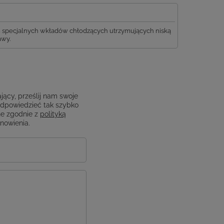
em specjalnych wkładów chłodzących utrzymujących niską
awy.
jący, prześlij nam swoje
odpowiedzieć tak szybko
e zgodnie z
polityką
anowienia.