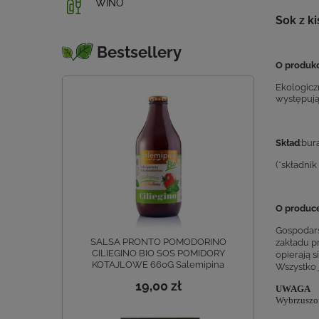
WINO
Sok z k
Bestsellery
O produkc
Ekologicz
występują
Skład
:bur
(*składnik
O produce
Gospodars
SALSA PRONTO POMODORINO
zakładu p
CILIEGINO BIO SOS POMIDORY
opierają 
KOTAJLOWE 660G Salemipina
Wszystko 
19,00 zł
UWAGA
Wybrzuszon