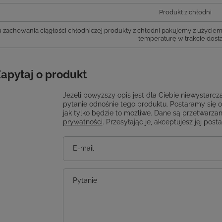
Produkt z chłodni
 zachowania ciągłości chłodniczej produkty z chłodni pakujemy z użyci
temperaturę w trakcie dost
apytaj o produkt
Jeżeli powyższy opis jest dla Ciebie niewystarcza
pytanie odnośnie tego produktu. Postaramy się 
jak tylko będzie to możliwe.
Dane są przetwarzan
prywatności
. Przesyłając je, akceptujesz jej post
E-mail
Pytanie