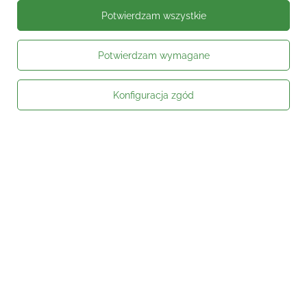
Potwierdzam wszystkie
Potwierdzam wymagane
Konfiguracja zgód
Moje zamówienie
Status zamówienia
Śledzenie przesyłki
Kontakt
Moje konto
Informacje
Social media