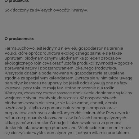
O produkcie:
Sok tłoczony ze świeżych owoców i warzyw.
O producencie:
Farma Juchowo jest jednym z niewielu gospodarstw na terenie
Polski, które oprócz rolnictwa ekologicznego zajmuje się także
uprawami biodynamicznymi. Biodynamika to jeden z rodzajów
ekologicznego rolnictwa oraz filozofia produkcji żywności w zgodzie
z prawami natury i z poszanowaniem lokalnego środowiska.
Wszystkie działania podejmowane w gospodarstwie są ustalane
zgodnie ze specjalnym kalendarzem. Zwraca się w nim także uwagę
na wpływ kosmosu na uprawy, bo jeżeli oddziaływują one na fazy
księżyca i pory roku to mają też istotne znaczenie dla roślin.
Warzywa, zboża czy owoce rosnące obok siebie dobierane są tak by
wzajemnie stymulowały się do wzrostu. W gospodarstwach
biodynamicznych nie stosuje się także żadnej chemii, ziemia
użyźniana jest tylko za pomocą naturalnego kompostu oraz
preparatów złożonych z określonych ziół i minerałów. Przy czym te
naturalne preparaty stosowane są w ilościach homeopatycznych,
kilka gramów na hektar. Gleba jest także wspierana za pomocą
dokładnie planowanego płodozmianu. W efekcie konsument może
się cieszyć niezwykle aromatycznym i pełnym witamin produktem.