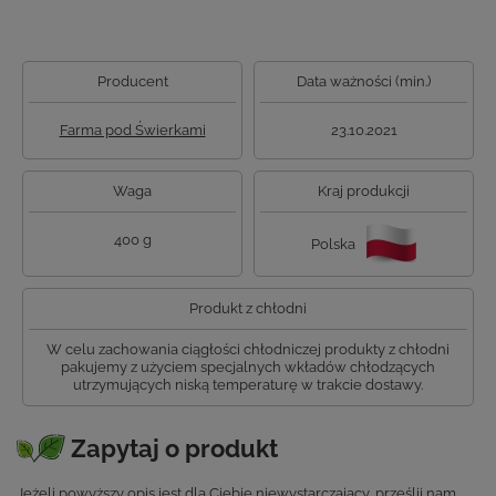
Producent
Data ważności (min.)
Farma pod Świerkami
23.10.2021
Waga
Kraj produkcji
400 g
Polska
Produkt z chłodni
W celu zachowania ciągłości chłodniczej produkty z chłodni
pakujemy z użyciem specjalnych wkładów chłodzących
utrzymujących niską temperaturę w trakcie dostawy.
Zapytaj o produkt
Jeżeli powyższy opis jest dla Ciebie niewystarczający, prześlij nam