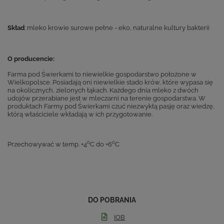
Skład
: mleko krowie surowe pełne - eko, naturalne kultury bakterii
O producencie:
Farma pod Świerkami to niewielkie gospodarstwo położone w
Wielkopolsce. Posiadają oni niewielkie stado krów, które wypasa się
na okolicznych, zielonych łąkach. Każdego dnia mleko z dwóch
udojów przerabiane jest w mleczarni na terenie gospodarstwa. W
produktach Farmy pod Świerkami czuć niezwykłą pasję oraz wiedzę,
którą właściciele wkładają w ich przygotowanie.
o
o
Przechowywać w temp. +4
C do +6
C
DO POBRANIA
IOB