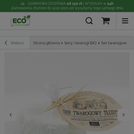
DARMOWA DOSTAWA
od 150 zł
| WYSYŁKA w
24h
Zamówienia złożone do 12:00 (pon-pt) wysyłamy tego samego dnia
Wstecz
Strona główna
Sery i twarogi BIO
Ser twarogowy tł