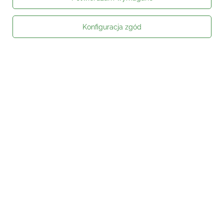
Konfiguracja zgód
Moje zamówienie
Status zamówienia
Śledzenie przesyłki
Kontakt
Moje konto
Informacje
Social media
W sklepie prezentujemy ceny brutto (z VAT).
Stawki VAT dla konsumentów z
kraju:
Polska
.