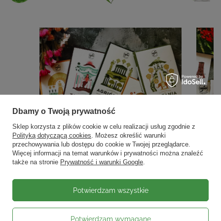
Dbamy o Twoją prywatność
Sklep korzysta z plików cookie w celu realizacji usług zgodnie z
Polityką dotyczącą cookies
. Możesz określić warunki
przechowywania lub dostępu do cookie w Twojej przeglądarce.
Więcej informacji na temat warunków i prywatności można znaleźć
także na stronie
Prywatność i warunki Google
.
Potwierdzam wszystkie
Potwierdzam wymagane