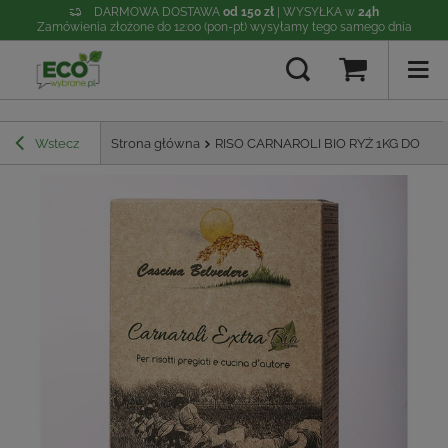
DARMOWA DOSTAWA
od 150 zł
| WYSYŁKA w
24h
Zamówienia złożone do 12:00 (pon-pt) wysyłamy tego samego dnia
Wstecz
Strona główna
RISO CARNAROLI BIO RYŻ 1KG DO RIS