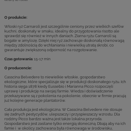
O produkcie:
Włoski ryż Carnaroli jest szczególnie ceniony przez wielkich szefów
kuchni, doskonały w smaku, idealny do przygotowania risotto ale
sprawdzi się również w innych daniach. Ziarna ryżu Carnaroli są
bogate w amylozę. Dzięki niej ryż zachowuje doskonałą równowagą
między zdolnością do wchłaniania i niewielką utratą skrobi, co
gwarantuje zwiększoną odporność na rozgotowanie.
Czas gotowania
: 15-17 min
O producencie:
Casscina Belvedere to niewielkie włoskie, gospodarstwo
ekologiczne, które specjalizuje się w produkcji doskonałego ryżu. Ich
historia sięga 1878 kiedy Eussebio i Marianna Picco rozpoczęli
uprawę i produkcję na swojej farmie. Wiedza i doświadczenie
przekazywane są z pokolenia na pokolenie, obecnie w firmie pracują
już kolejne generacje plantatorów.
Cała produkcja jest ekologiczna. W Casscina Belvedere nie stosuje
się żadnych pestycydów, ulepszaczy i przyspieszaczy wzrostu. Dla
rodziny Picco bardzo ważna jest także lokalna przyroda.
Gospodarstwo jest zasilane tylko energią słoneczną. Dbają aby na ich
famie i w okolicy zachowana była równowaga w środowisku,