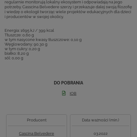
regularnie monitorują lokalny ekosystem i odpowiadają na jego
potrzeby. Casscina Belvedere szerzy i przekazuje dalej swoją filozofię
i wiedzę o ekologii tworząc wiele projektów edukacyjnych dla dzieci
i producentów w swojej okolicy.
Energia: 1695 kJ / 399 kcal
Tłuszcze: 0,60 g
w tym nasycone kwasy tłuszczowe: 0,10 g
Węglowodany: 90,30 g
w tym cukry: 0,20 g
białko: 8,20 g
sól: 0,00 g
DO POBRANIA
IOB
Producent
Data ważności (min.)
Cascina Belvedere
03.2022