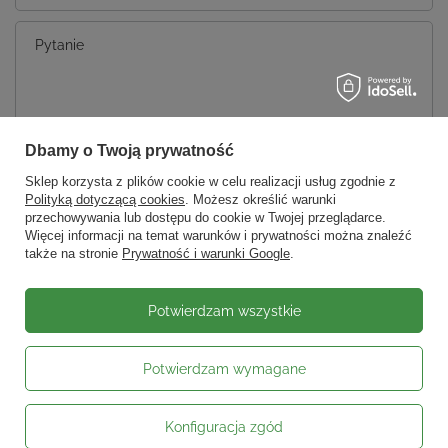
Pytanie
Dbamy o Twoją prywatność
Wyślij
Sklep korzysta z plików cookie w celu realizacji usług zgodnie z
Polityką dotyczącą cookies
. Możesz określić warunki
przechowywania lub dostępu do cookie w Twojej przeglądarce.
Więcej informacji na temat warunków i prywatności można znaleźć
także na stronie
Prywatność i warunki Google
.
Potwierdzam wszystkie
Potwierdzam wymagane
Konfiguracja zgód