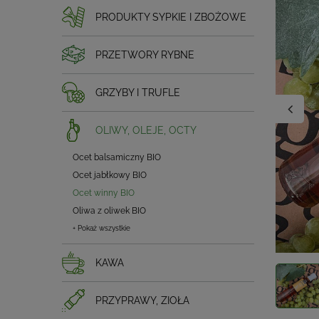
PRODUKTY SYPKIE I ZBOŻOWE
PRZETWORY RYBNE
GRZYBY I TRUFLE
OLIWY, OLEJE, OCTY
Ocet balsamiczny BIO
Ocet jabłkowy BIO
Ocet winny BIO
Oliwa z oliwek BIO
+ Pokaż wszystkie
KAWA
PRZYPRAWY, ZIOŁA