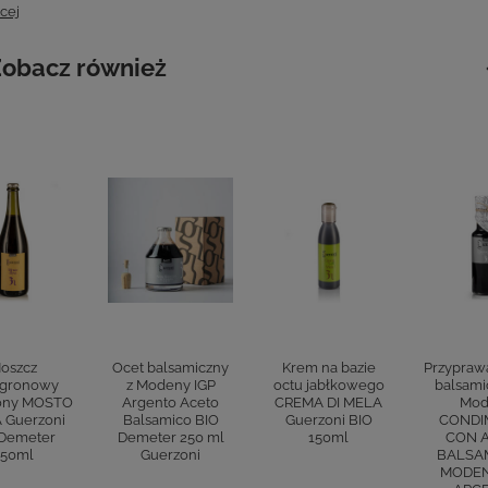
cej
obacz również
oszcz
Ocet balsamiczny
Krem na bazie
Przypraw
gronowy
z Modeny IGP
octu jabłkowego
balsami
ony MOSTO
Argento Aceto
CREMA DI MELA
Mod
 Guerzoni
Balsamico BIO
Guerzoni BIO
CONDI
 Demeter
Demeter 250 ml
150ml
CON 
750ml
Guerzoni
BALSAM
MODENA