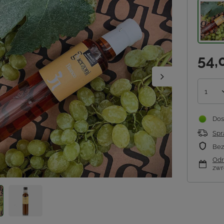
54,
1
Dos
Spr
Bez
Odr
zwr