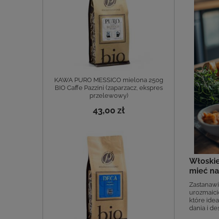
KAWA PURO MESSICO mielona 250g
BIO Caffe Pazzini (zaparzacz, ekspres
przelewowy)
43,00 zł
Włoskie
mieć na
Zastanawi
urozmaicić
które ide
dania i de