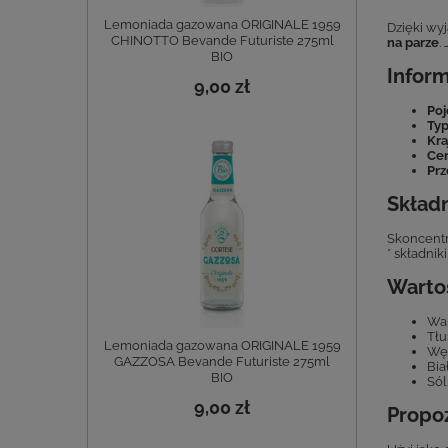
Lemoniada gazowana ORIGINALE 1959
Dzięki wy
CHINOTTO Bevande Futuriste 275ml
na parze
.
BIO
Inform
9,00 zł
Po
Typ
Kra
Cer
Pr
Składn
Skoncent
* składni
Warto
War
Tłu
Lemoniada gazowana ORIGINALE 1959
Węg
GAZZOSA Bevande Futuriste 275ml
Bia
BIO
Sól
9,00 zł
Propoz