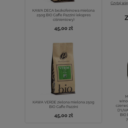
Czytaj wię
KAWA DECA bezkofeinowa mielona
250g BIO Caffe Pazzini (ekspres
Z
ciśnieniowy)
45,00 zł
Sos Salsa
Krem z octem
Przyprawa na
M
abanero –
balsamicznym IGP
bazie octu
wino
KAWA VERDE zielona mielona 250g
włoski,
Crema Con Aceto
jabłkowego
czerw
BIO Caffe Pazzini
giczny sos na
Balsamico BIO
CONDIMENTO
D'UVA
45,00 zł
azie octu
DEMETER 150 ml
MELA Guerzoni
BIO
winnego i
Guerzoni
BIO 500ml
apryczek
49,00 zł