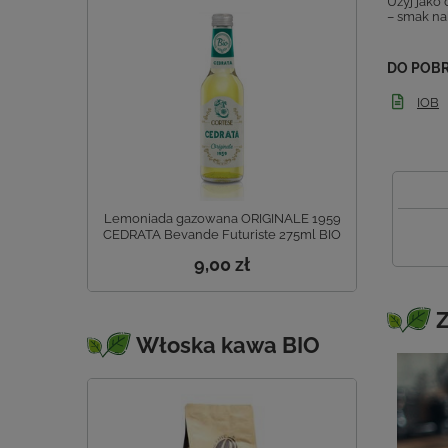
Użyj jako 
– smak nab
DO POB
IOB
Lemoniada gazowana ORIGINALE 1959
CEDRATA Bevande Futuriste 275ml BIO
9,00 zł
Z
Włoska kawa BIO