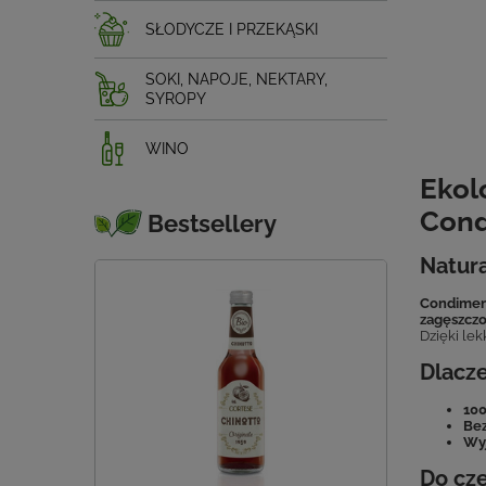
SŁODYCZE I PRZEKĄSKI
SOKI, NAPOJE, NEKTARY,
SYROPY
WINO
Ekol
Cond
Bestsellery
Natura
Condimen
zagęszcz
Dzięki le
Dlacz
100
Be
Wy
Do cz