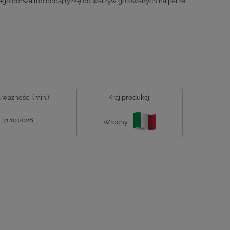
czonego dorsza lub dodaj łyżkę do warzyw gotowanych na parze
 ważności (min.)
Kraj produkcji
31.10.2026
Włochy