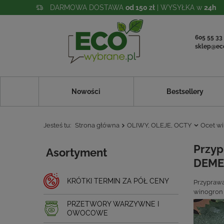
DARMOWA DOSTAWA
od 150 zł
| WYSYŁKA w
24h
605 55 33
sklep@ec
Nowości
Bestsellery
Jesteś tu:
Strona główna
OLIWY, OLEJE, OCTY
Ocet wi
Przyp
Asortyment
DEME
KRÓTKI TERMIN ZA PÓŁ CENY
Przyprawa
winogron 
PRZETWORY WARZYWNE I
OWOCOWE