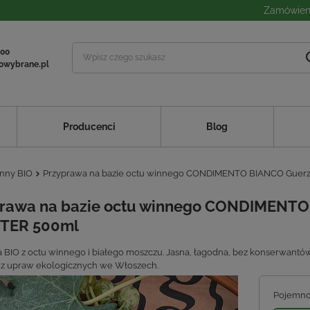
Zamówieni
 00
owybrane.pl
Producenci
Blog
nny BIO
Przyprawa na bazie octu winnego CONDIMENTO BIANCO Guer
rawa na bazie octu winnego CONDIMENTO
TER 500ml
 BIO z octu winnego i białego moszczu. Jasna, łagodna, bez konserwantów. 
z upraw ekologicznych we Włoszech.
Pojemn