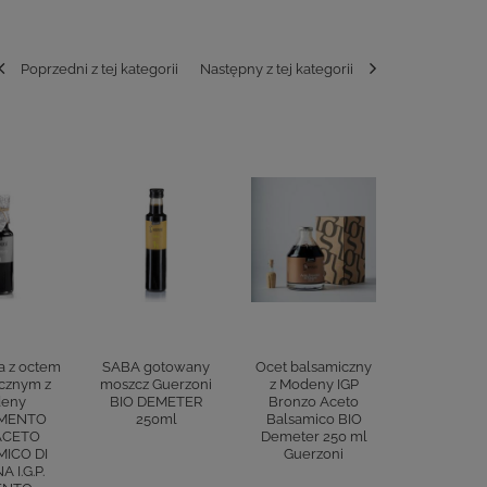
Poprzedni z tej kategorii
Następny z tej kategorii
a z octem
SABA gotowany
Ocet balsamiczny
Przyprawa 
cznym z
moszcz Guerzoni
z Modeny IGP
balsamicz
eny
BIO DEMETER
Bronzo Aceto
Mode
MENTO
250ml
Balsamico BIO
CONDIM
ACETO
Demeter 250 ml
CON AC
ICO DI
Guerzoni
BALSAMI
 I.G.P.
MODENA I