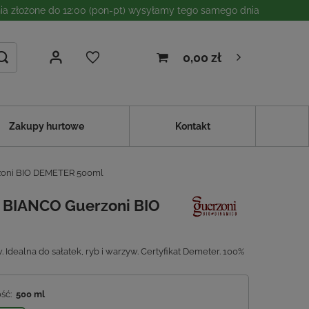
a złożone do 12:00 (pon-pt) wysyłamy tego samego dnia
0,00 zł
Zakupy hurtowe
Kontakt
zoni BIO DEMETER 500ml
 BIANCO Guerzoni BIO
Idealna do sałatek, ryb i warzyw. Certyfikat Demeter. 100%
ość:
500 ml