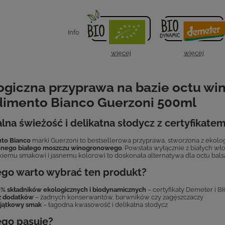
Info
więcej
więcej
ogiczna przyprawa na bazie octu wi
imento Bianco Guerzoni 500ml
lna świeżość i delikatna słodycz z certyfikat
to Bianco
marki Guerzoni to bestsellerowa przyprawa, stworzona z ekol
onego białego moszczu winogronowego
. Powstała wyłącznie z białych w
kkiemu smakowi i jasnemu kolorowi to doskonała alternatywa dla octu bal
ego warto wybrać ten produkt?
% składników ekologicznych i biodynamicznych
– certyfikaty Demeter i B
z dodatków
– żadnych konserwantów, barwników czy zagęszczaczy
jątkowy smak
– łagodna kwasowość i delikatna słodycz
ego pasuje?