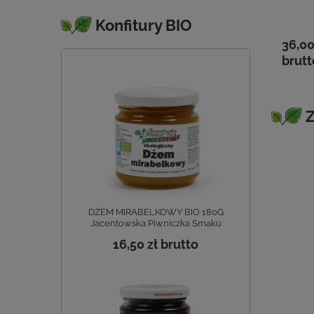
abanero -
erzoni BIO
brutto
Konfitury BIO
eter 100 ml
0 zł
33,00 zł
36,00
tto
brutto
brutt
Z
DŻEM MIRABELKOWY BIO 180G
Jacentowska Piwniczka Smaku
16,50 zł
brutto