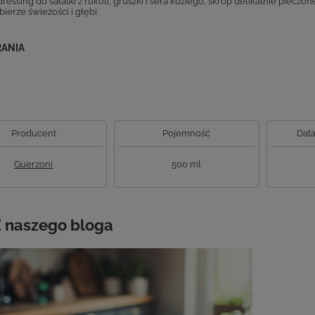
dressing do sałatki z rukoli, gruszki i sera koziego, skrop delikatnie pie
ierze świeżości i głębi.
RANIA
Producent
Pojemność
Data
Guerzoni
500 ml
 naszego bloga