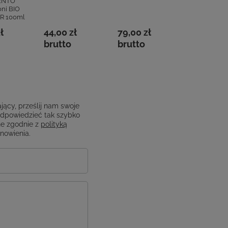
ENTO
BROZNO Gu
ni BIO
BIO DEM
R 100ml
100m
ł
44,00 zł
79,00 zł
52,00 zł
brutto
brutto
brutto
jący, prześlij nam swoje
odpowiedzieć tak szybko
e zgodnie z
polityką
anowienia.