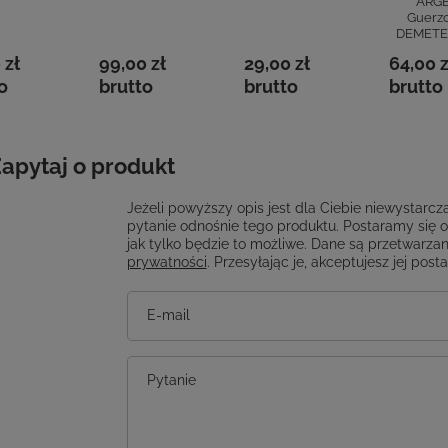
ARG
Guerzo
DEMETE
 zł
99,00 zł
29,00 zł
64,00 z
o
brutto
brutto
brutto
apytaj o produkt
Jeżeli powyższy opis jest dla Ciebie niewystarcza
pytanie odnośnie tego produktu. Postaramy się 
jak tylko będzie to możliwe.
Dane są przetwarzan
prywatności
. Przesyłając je, akceptujesz jej post
E-mail
Pytanie