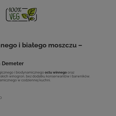
nnego i białego moszczu –
em Demeter
ogicznego i biodynamicznego
octu winnego
oraz
łoskich winogron, bez dodatku konserwantów i barwników.
samicznego w codziennej kuchni.
IO