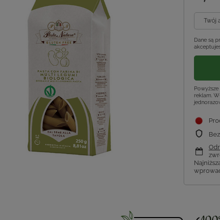
Twój 
Dane są p
akceptujes
Powyższe 
reklam. Wł
jednorazo
Pro
Bez
Odr
zwr
Najniższ
wprowad