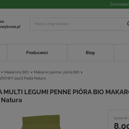
Zamówieni
 00
owybrane.pl
Producenci
Blog
Makarony BIO
Makaron penne, pióra BIO
KOWY 250G Pasta Natura
A MULTI LEGUMI PENNE PIÓRA BIO MAKA
 Natura
15,00 zł
(
8,0