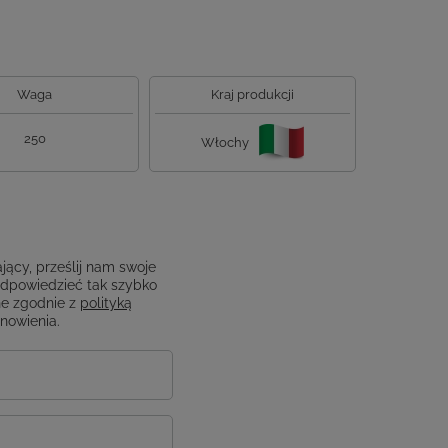
Waga
Kraj produkcji
250
Włochy
jący, prześlij nam swoje
odpowiedzieć tak szybko
e zgodnie z
polityką
anowienia.