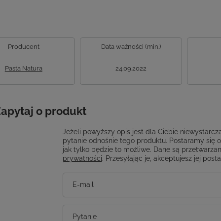
Producent
Data ważności (min.)
Pasta Natura
24.09.2022
apytaj o produkt
Jeżeli powyższy opis jest dla Ciebie niewystarcza
pytanie odnośnie tego produktu. Postaramy się 
jak tylko będzie to możliwe.
Dane są przetwarzan
prywatności
. Przesyłając je, akceptujesz jej post
E-mail
Pytanie