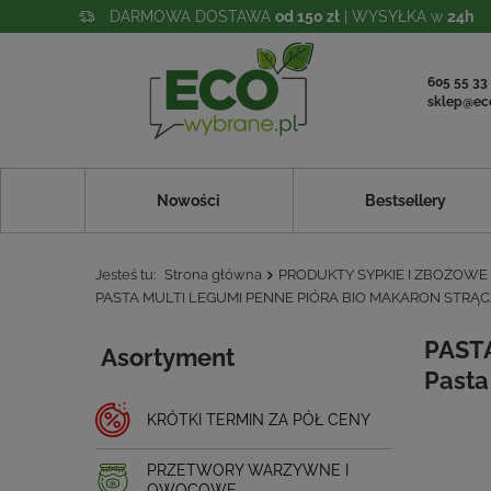
DARMOWA DOSTAWA
od 150 zł
| WYSYŁKA w
24h
605 55 33
sklep@ec
Nowości
Bestsellery
Jesteś tu:
Strona główna
PRODUKTY SYPKIE I ZBOŻOWE
PASTA MULTI LEGUMI PENNE PIÓRA BIO MAKARON STRĄCZ
PAST
Asortyment
Pasta
KRÓTKI TERMIN ZA PÓŁ CENY
PRZETWORY WARZYWNE I
OWOCOWE