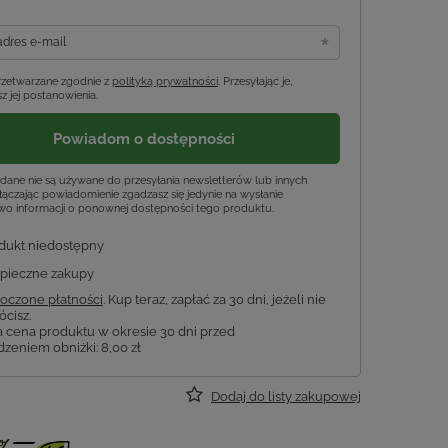
adres e-mail
rzetwarzane zgodnie z
polityką prywatności
. Przesyłając je,
z jej postanowienia.
Powiadom o dostępności
dane nie są używane do przesyłania newsletterów lub innych
ączając powiadomienie zgadzasz się jedynie na wysłanie
wo informacji o ponownej dostępności tego produktu.
dukt niedostępny
pieczne zakupy
oczone płatności
. Kup teraz, zapłać za 30 dni, jeżeli nie
ócisz.
a cena produktu w okresie 30 dni przed
zeniem obniżki:
8,00 zł
Dodaj do listy zakupowej