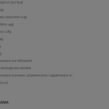
1296 kJ/307 kcal
,3g
sy nasycone: 0,4g
any: 44g
ry: 1,8g
4g
g
g
kowano we Włoszech
 ekologiczne włoskie
owano surowiec, przetworzono i zapakowano w:
 s.r.l.
RANIA