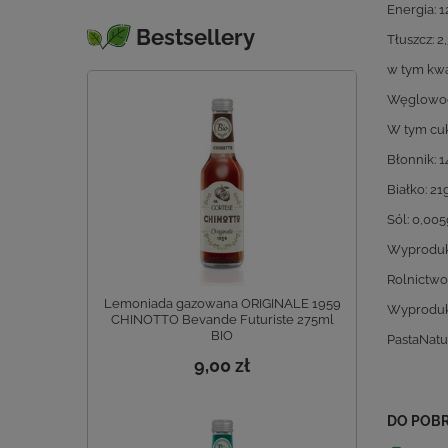
Energia: 
Bestsellery
Tłuszcz: 2
w tym kwa
Węglowod
W tym cuk
Błonnik: 1
Białko: 21
Sól: 0,005
Wyprodu
Rolnictwo
Lemoniada gazowana ORIGINALE 1959
Wyproduk
CHINOTTO Bevande Futuriste 275ml
BIO
PastaNatura
9,00 zł
DO POB