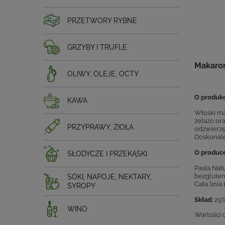
PRZETWORY RYBNE
GRZYBY I TRUFLE
Makaron
OLIWY, OLEJE, OCTY
O produkc
KAWA
Włoski ma
żelazo or
PRZYPRAWY, ZIOŁA
odzwierzę
Doskonale 
O produce
SŁODYCZE I PRZEKĄSKI
Pasta Nat
bezgluten
SOKI, NAPOJE, NEKTARY,
Cała lini
SYROPY
Skład:
25%
WINO
Wartości 