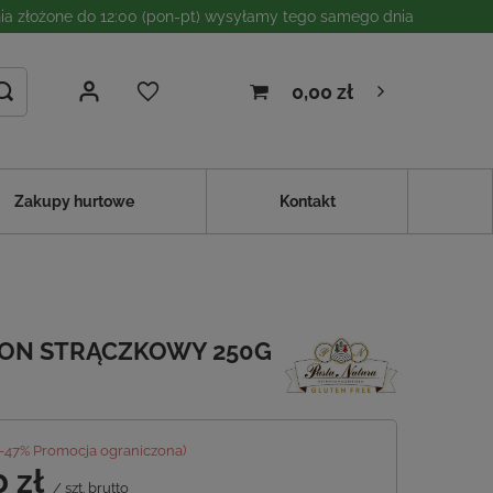
a złożone do 12:00 (pon-pt) wysyłamy tego samego dnia
0,00 zł
Zakupy hurtowe
Kontakt
RON STRĄCZKOWY 250G
-
47
% Promocja ograniczona)
0 zł
/
szt.
brutto