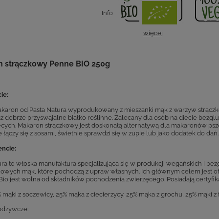
Info
więcej
 strączkowy Penne BIO 250g
ie:
karon od Pasta Natura wyprodukowany z mieszanki mąk z warzyw strączk
az dobrze przyswajalne białko roślinne. Zalecany dla osób na diecie bezg
cych. Makaron strączkowy jest doskonałą alternatywą dla makaronów ps
łączy się z sosami, świetnie sprawdzi się w zupie lub jako dodatek do dań.
ncie:
ura to włoska manufaktura specjalizująca się w produkcji wegańskich i b
owych mąk, które pochodzą z upraw własnych. Ich głównym celem jest o
a Bio jest wolna od składników pochodzenia zwierzęcego. Posiadają certyfik
 mąki z soczewicy, 25% mąka z ciecierzycy, 25% mąka z grochu, 25% mąki z 
odżywcze: