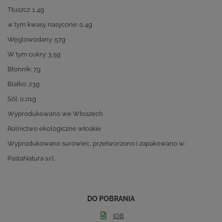
Tłuszcz: 1,4g
w tym kwasy nasycone: 0,4g
Węglowodany: 57g
W tym cukry: 3,5g
Błonnik: 7g
Białko: 23g
Sól: 0,01g
Wyprodukowano we Włoszech
Rolnictwo ekologiczne włoskie
Wyprodukowano surowiec, przetworzono i zapakowano w:
PastaNatura s.r.l.
DO POBRANIA
IOB