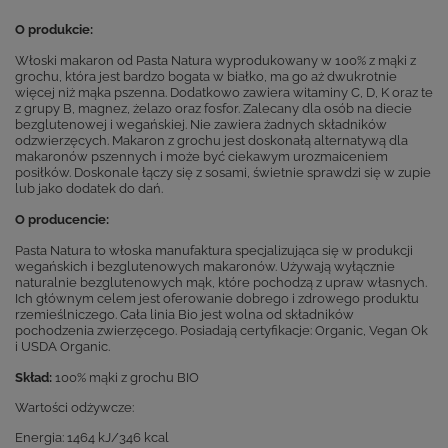
O produkcie:
Włoski makaron od Pasta Natura wyprodukowany w 100% z mąki z
grochu, która jest bardzo bogata w białko, ma go aż dwukrotnie
więcej niż mąka pszenna. Dodatkowo zawiera witaminy C, D, K oraz te
z grupy B, magnez, żelazo oraz fosfor. Zalecany dla osób na diecie
bezglutenowej i wegańskiej. Nie zawiera żadnych składników
odzwierzęcych. Makaron z grochu jest doskonałą alternatywą dla
makaronów pszennych i może być ciekawym urozmaiceniem
posiłków. Doskonale łączy się z sosami, świetnie sprawdzi się w zupie
lub jako dodatek do dań.
O producencie:
Pasta Natura to włoska manufaktura specjalizująca się w produkcji
wegańskich i bezglutenowych makaronów. Używają wyłącznie
naturalnie bezglutenowych mąk, które pochodzą z upraw własnych.
Ich głównym celem jest oferowanie dobrego i zdrowego produktu
rzemieślniczego. Cała linia Bio jest wolna od składników
pochodzenia zwierzęcego. Posiadają certyfikacje: Organic, Vegan Ok
i USDA Organic.
Skład:
100% mąki z grochu BIO
Wartości odżywcze:
Energia: 1464 kJ/346 kcal