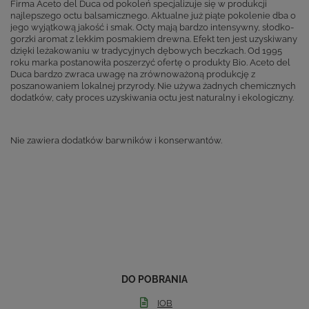
Firma Aceto del Duca od pokoleń specjalizuje się w produkcji
najlepszego octu balsamicznego. Aktualne już piąte pokolenie dba o
jego wyjątkową jakość i smak. Octy mają bardzo intensywny, słodko-
gorzki aromat z lekkim posmakiem drewna. Efekt ten jest uzyskiwany
dzięki leżakowaniu w tradycyjnych dębowych beczkach. Od 1995
roku marka postanowiła poszerzyć ofertę o produkty Bio. Aceto del
Duca bardzo zwraca uwagę na zrównoważoną produkcję z
poszanowaniem lokalnej przyrody. Nie używa żadnych chemicznych
dodatków, cały proces uzyskiwania octu jest naturalny i ekologiczny.
Nie zawiera dodatków barwników i konserwantów.
DO POBRANIA
IOB