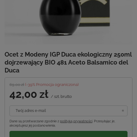
Ocet z Modeny IGP Duca ekologiczny 250ml
dojrzewający BIO 481 Aceto Balsamico del
Duca
69,00 zł
(-
39
% Promocja ograniczona)
42,00 zł
/
szt.
brutto
Twój adres e-mail
Dane są przetwarzane zgodnie z
polityką prywatności
. Przesyłając je,
akceptujesz jej postanowienia.