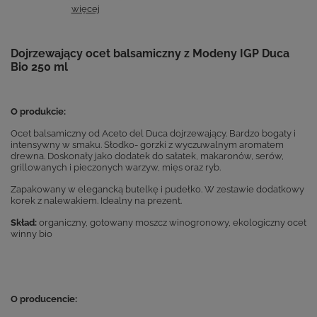
więcej
Dojrzewający ocet balsamiczny z Modeny IGP Duca
Bio 250 ml
O produkcie:
Ocet balsamiczny od Aceto del Duca dojrzewający. Bardzo bogaty i
intensywny w smaku. Słodko- gorzki z wyczuwalnym aromatem
drewna. Doskonały jako dodatek do sałatek, makaronów, serów,
grillowanych i pieczonych warzyw, mięs oraz ryb.
Zapakowany w elegancką butelkę i pudełko. W zestawie dodatkowy
korek z nalewakiem. Idealny na prezent.
Skład:
organiczny, gotowany moszcz winogronowy, ekologiczny ocet
winny bio
O producencie: