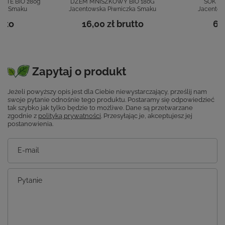
RTE BIO 280g
DŻEM MNISZKOWY BIO 180G
SOK Z 
zka Smaku
Jacentowska Piwniczka Smaku
Jacentow
tto
16,00 zł
brutto
6,
Zapytaj o produkt
Jeżeli powyższy opis jest dla Ciebie niewystarczający, prześlij nam
swoje pytanie odnośnie tego produktu. Postaramy się odpowiedzieć
tak szybko jak tylko będzie to możliwe.
Dane są przetwarzane
zgodnie z
polityką prywatności
. Przesyłając je, akceptujesz jej
postanowienia.
E-mail
Pytanie