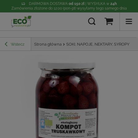
DARMOWA DOSTAWA
od 150 zł
| WYSYŁKA w
24h
Zamówienia złożone do 12:00 (pon-pt) wysyłamy tego samego dnia
Wstecz
Strona główna
SOKI, NAPOJE, NEKTARY, SYROPY
K