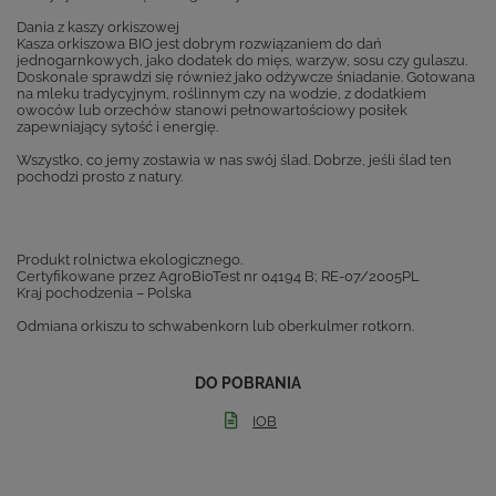
Dania z kaszy orkiszowej
Kasza orkiszowa BIO jest dobrym rozwiązaniem do dań
jednogarnkowych, jako dodatek do mięs, warzyw, sosu czy gulaszu.
Doskonale sprawdzi się również jako odżywcze śniadanie. Gotowana
na mleku tradycyjnym, roślinnym czy na wodzie, z dodatkiem
owoców lub orzechów stanowi pełnowartościowy posiłek
zapewniający sytość i energię.
Wszystko, co jemy zostawia w nas swój ślad. Dobrze, jeśli ślad ten
pochodzi prosto z natury.
Produkt rolnictwa ekologicznego.
Certyfikowane przez AgroBioTest nr 04194 B; RE-07/2005PL
Kraj pochodzenia – Polska
Odmiana orkiszu to schwabenkorn lub oberkulmer rotkorn.
DO POBRANIA
IOB