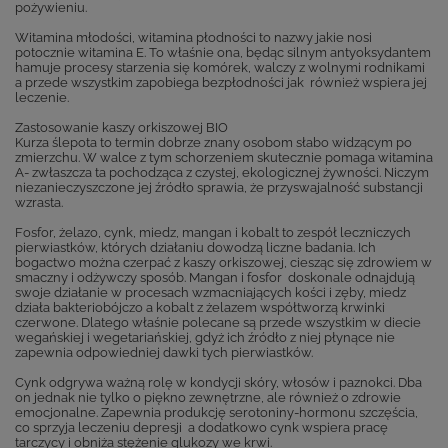
pożywieniu.
Witamina młodości, witamina płodności to nazwy jakie nosi
potocznie witamina E. To właśnie ona, będąc silnym antyoksydantem
hamuje procesy starzenia się komórek, walczy z wolnymi rodnikami
a przede wszystkim zapobiega bezpłodności jak również wspiera jej
leczenie.
Zastosowanie kaszy orkiszowej BIO
Kurza ślepota to termin dobrze znany osobom słabo widzącym po
zmierzchu. W walce z tym schorzeniem skutecznie pomaga witamina
A- zwłaszcza ta pochodząca z czystej, ekologicznej żywności. Niczym
niezanieczyszczone jej źródło sprawia, że przyswajalność substancji
wzrasta.
Fosfor, żelazo, cynk, miedz, mangan i kobalt to zespół leczniczych
pierwiastków, których działaniu dowodzą liczne badania. Ich
bogactwo można czerpać z kaszy orkiszowej, ciesząc się zdrowiem w
smaczny i odżywczy sposób. Mangan i fosfor doskonale odnajdują
swoje działanie w procesach wzmacniających kości i zęby, miedz
działa bakteriobójczo a kobalt z żelazem współtworzą krwinki
czerwone. Dlatego właśnie polecane są przede wszystkim w diecie
wegańskiej i wegetariańskiej, gdyż ich źródło z niej płynące nie
zapewnia odpowiedniej dawki tych pierwiastków.
Cynk odgrywa ważną rolę w kondycji skóry, włosów i paznokci. Dba
on jednak nie tylko o piękno zewnętrzne, ale również o zdrowie
emocjonalne. Zapewnia produkcję serotoniny-hormonu szczęścia,
co sprzyja leczeniu depresji a dodatkowo cynk wspiera pracę
tarczycy i obniża stężenie glukozy we krwi.