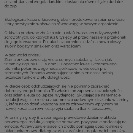
sosami, daniami wegetariańskimi, doskonała również jako dodatek
do zup.
Ekologiczna kasza orkiszowa gruba – produkowana z ziarna orkiszu,
który pozytywnie wpływa na równowagę w naszym organizmie.
Orkisz to pradawne zboże o wielu właściwościach odżywczych i
zdrowotnych, do których już 8 tysięcy lat przed naszą erą przekonali
się jego konsumenci. Po latach zapomnienia, dziś na nowo cieszy
swoim bogatym smakiem oraz wartościami.
Właściwości orkiszu
Ziarna orkiszu zawierają wiele cennych substancji, takich jak
witaminy z grupy B, E, A oraz D. Bogactwo kwasu krzemowego i
błonnika pokarmowego nadają orkiszowi wiele cech pro
zdrowotnych. Ponadto występujące w nim pierwiastki pełnią
lecznicze funkcje wielu dolegliwości.
W diecie osób odchudzających się nie powinno zabraknąć
dobroczynnego błonnika. To właśnie on zapewnia uczucie sytości
oraz skłania jelita do lepszej wydajności. Skupiając się na temacie
redukcji wagi, nie można zapomnieć o cudownym działaniu witaminy
D, która na co dzień kojarzona jest ze zdrowotnym wpływem na
rozwój kości, ale również sprzyja spalaniu tkanki tłuszczowej.
Witaminy z grupy B wspomagają prawidłowe działanie układu
nerwowego, redukują napięcie nerwowe, pozytywnie oddziałują na
emocje. Potrawy zawierające ich źródło pomagają dbać również o
układ pokarmowy, dlatego warto starać się o regularną ich podaż w