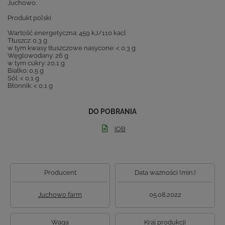
Juchowo.
Produkt polski
Wartość energetyczna: 459 kJ/110 kacl
Tłuszcz: 0,3 g
w tym kwasy tłuszczowe nasycone: < 0,3 g
Węglowodany: 26 g
w tym cukry: 20,1 g
Białko: 0,5 g
Sól: < 0,1 g
Błonnik: < 0,1 g
DO POBRANIA
IOB
Producent
Data ważności (min.)
Juchowo farm
05.08.2022
Waga
Kraj produkcji