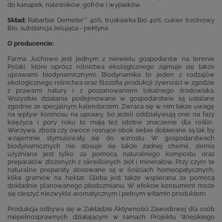
do kanapek, naleśników, gofrów i wypieków.
Skład:
Rabarbar Demeter** 40%, truskawka Bio 40%, cukier trzcinowy
Bio, substancja żelująca - pektyna
O producencie:
Farma Juchowo jest jednym z niewielu gospodarstw na terenie
Polski, które oprócz rolnictwa ekologicznego zajmuje się także
uprawami biodynamicznymi. Biodynamika to jeden z rodzajów
ekologicznego rolnictwa oraz filozofia produkcji żywności w zgodzie
z prawami natury i z poszanowaniem lokalnego środowiska.
Wszystkie działania podejmowane w gospodarstwie są ustalane
zgodnie ze specjalnym kalendarzem. Zwraca się w nim także uwagę
na wpływ kosmosu na uprawy, bo jeżeli oddziaływują one na fazy
księżyca i pory roku to mają też istotne znaczenie dla roślin.
Warzywa, zboża czy owoce rosnące obok siebie dobierane są tak by
wzajemnie stymulowały się do wzrostu. W gospodarstwach
biodynamicznych nie stosuje się także żadnej chemii, ziemia
użyźniana jest tylko za pomocą naturalnego kompostu oraz
preparatów złożonych z określonych ziół i minerałów. Przy czym te
naturalne preparaty stosowane są w ilościach homeopatycznych,
kilka gramów na hektar. Gleba jest także wspierana za pomocą
dokładnie planowanego płodozmianu. W efekcie konsument może
się cieszyć niezwykle aromatycznym i pełnym witamin produktem.
Produkcja odbywa się w Zakładzie Aktywności Zawodowej dla osób
niepełnosprawnych działającym w ramach Projektu Wiejskiego