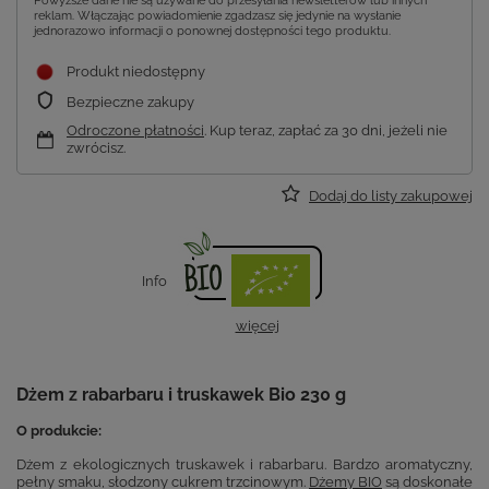
Powyższe dane nie są używane do przesyłania newsletterów lub innych
reklam. Włączając powiadomienie zgadzasz się jedynie na wysłanie
jednorazowo informacji o ponownej dostępności tego produktu.
Produkt niedostępny
Bezpieczne zakupy
Odroczone płatności
. Kup teraz, zapłać za 30 dni, jeżeli nie
zwrócisz.
Dodaj do listy zakupowej
Info
więcej
Dżem z rabarbaru i truskawek Bio 230 g
O produkcie:
Dżem z ekologicznych truskawek i rabarbaru. Bardzo aromatyczny,
pełny smaku, słodzony cukrem trzcinowym.
Dżemy BIO
są doskonałe