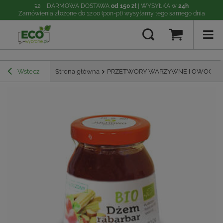
DARMOWA DOSTAWA
od 150 zł
| WYSYŁKA w
24h
Zamówienia złożone do 12:00 (pon-pt) wysyłamy tego samego dnia
Wstecz
Strona główna
PRZETWORY WARZYWNE I OWOCO