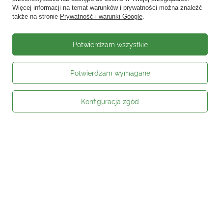
Więcej informacji na temat warunków i prywatności można znaleźć
także na stronie
Prywatność i warunki Google
.
Potwierdzam wszystkie
Potwierdzam wymagane
Konfiguracja zgód
Moje zamówienie
Status zamówienia
Śledzenie przesyłki
Kontakt
Moje konto
Informacje