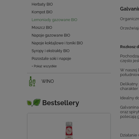
Herbaty BIO
Galvani
Kompot BIO
Organiczn
Lemoniady gazowane BIO
Moszcz BIO
Orzeźwiają
Napoje gazowane BIO
Napoje koktajlowe i toniki BIO
Rozkosz d
Syropy i ekstrakty BIO
Pochodząc
Pozostałe soki i napoje
często jes
+ Pokaż wszystkie
W naszej 
południo
WINO
Delikatny
charakter 
Idealny d
Bestsellery
Galvanina
oraz spiry
polecają 
Działanie 