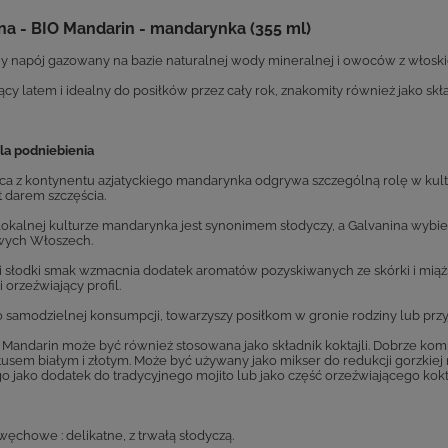
na - BIO Mandarin - mandarynka (355 ml)
y napój gazowany na bazie naturalnej wody mineralnej i owoców z włosk
cy latem i idealny do posiłków przez cały rok, znakomity również jako skład
la podniebienia
a z kontynentu azjatyckiego mandarynka odgrywa szczególną rolę w kulturz
t darem szczęścia.
lokalnej kulturze mandarynka jest synonimem słodyczy, a Galvanina wybie
wych Włoszech.
 i słodki smak wzmacnia dodatek aromatów pozyskiwanych ze skórki i mią
i orzeźwiający profil.
o samodzielnej konsumpcji, towarzyszy posiłkom w gronie rodziny lub przyj
 Mandarin może być również stosowana jako składnik koktajli. Dobrze kompon
tusem białym i złotym. Może być używany jako mikser do redukcji gorzkiej n
go jako dodatek do tradycyjnego mojito lub jako część orzeźwiającego kok
węchowe : delikatne, z trwałą słodyczą.