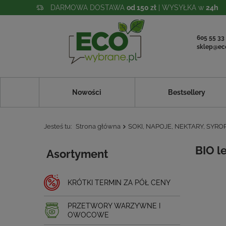
DARMOWA DOSTAWA
od 150 zł
| WYSYŁKA w
24h
605 55 33
sklep@ec
Nowości
Bestsellery
Jesteś tu:
Strona główna
SOKI, NAPOJE, NEKTARY, SYRO
BIO l
Asortyment
KRÓTKI TERMIN ZA PÓŁ CENY
PRZETWORY WARZYWNE I
OWOCOWE