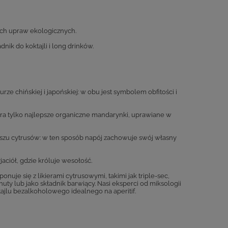
ich upraw ekologicznych.
nik do koktajli i long drinków.
e chińskiej i japońskiej: w obu jest symbolem obfitości i
ra tylko najlepsze organiczne mandarynki, uprawiane w
ższu cytrusów: w ten sposób napój zachowuje swój własny
aciół, gdzie króluje wesołość.
uje się z likierami cytrusowymi, takimi jak triple-sec,
uty lub jako składnik barwiący. Nasi eksperci od miksologii
tajlu bezalkoholowego idealnego na aperitif.