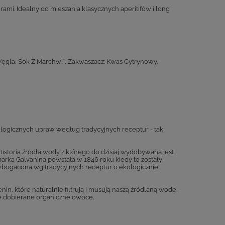
kierami. Idealny do mieszania klasycznych aperitifów i long
Węgla, Sok Z Marchwi*, Zakwaszacz: Kwas Cytrynowy,
ogicznych upraw według tradycyjnych receptur - tak
toria źródła wody z którego do dzisiaj wydobywana jest
marka Galvanina powstała w 1846 roku kiedy to zostały
zbogacona wg tradycyjnych receptur o ekologicznie
n, które naturalnie filtrują i musują naszą źródlaną wodę,
nie dobierane organiczne owoce.