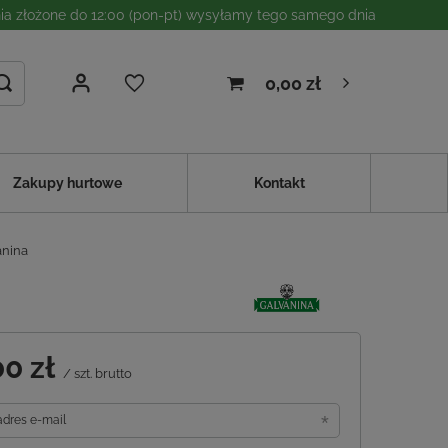
a złożone do 12:00 (pon-pt) wysyłamy tego samego dnia
0,00 zł
Zakupy hurtowe
Kontakt
anina
00 zł
/
szt.
brutto
adres e-mail