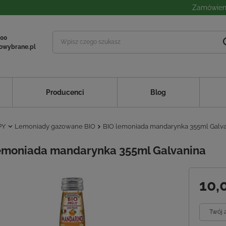
Zamówieni
 00
owybrane.pl
Producenci
Blog
PY
Lemoniady gazowane BIO
BIO lemoniada mandarynka 355ml Galv
emoniada mandarynka 355ml Galvanina
10,
Twój 