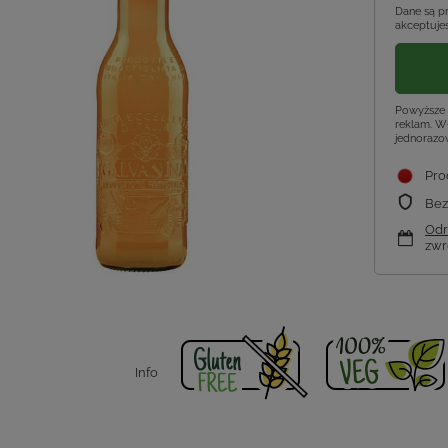
Dane są p
akceptujes
Powyższe 
reklam. Wł
jednorazo
Pro
Bez
Odr
zwr
Info