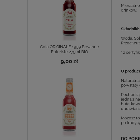
Mieszalnoś
drinków.
Składniki:
Woda, Sok
Przeciwut
Cola ORIGINALE 1959 Bevande
Futuriste 275ml BIO
* z certy
9,00 zł
O produc
Naturalna
powstały c
Pochodząc
jedna z n
butelkowa
uprawiane 
Możesz ro
po tradyc
DO POB