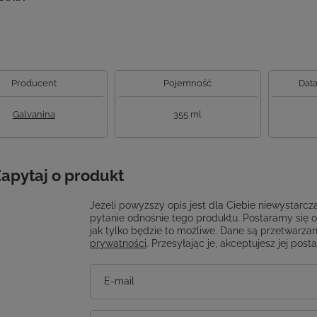
Producent
Pojemność
Data
Galvanina
355 ml
apytaj o produkt
Jeżeli powyższy opis jest dla Ciebie niewystarcza
pytanie odnośnie tego produktu. Postaramy się 
jak tylko będzie to możliwe.
Dane są przetwarzan
prywatności
. Przesyłając je, akceptujesz jej post
E-mail