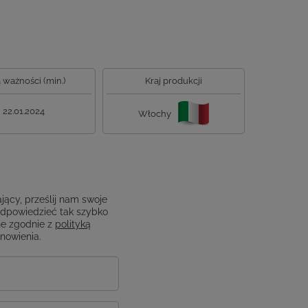
 ważności (min.)
Kraj produkcji
22.01.2024
Włochy
jący, prześlij nam swoje
odpowiedzieć tak szybko
e zgodnie z
polityką
anowienia.