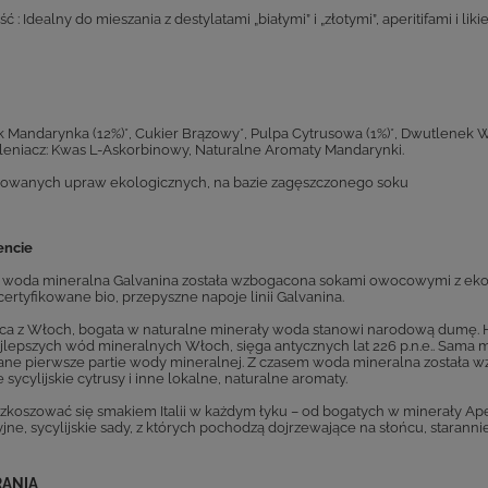
ć : Idealny do mieszania z destylatami „białymi” i „złotymi”, aperitifami i li
 Mandarynka (12%)*, Cukier Brązowy*, Pulpa Cytrusowa (1%)*, Dwutlenek 
leniacz: Kwas L-Askorbinowy, Naturalne Aromaty Mandarynki.
fikowanych upraw ekologicznych, na bazie zagęszczonego soku
encie
 woda mineralna Galvanina została wzbogacona sokami owocowymi z ekol
ertyfikowane bio, przepyszne napoje linii Galvanina.
a z Włoch, bogata w naturalne minerały woda stanowi narodową dumę. His
ajlepszych wód mineralnych Włoch, sięga antycznych lat 226 p.n.e.. Sama 
ne pierwsze partie wody mineralnej. Z czasem woda mineralna została w
sycylijskie cytrusy i inne lokalne, naturalne aromaty.
zkoszować się smakiem Italii w każdym łyku – od bogatych w minerały Apeni
yjne, sycylijskie sady, z których pochodzą dojrzewające na słońcu, staran
RANIA