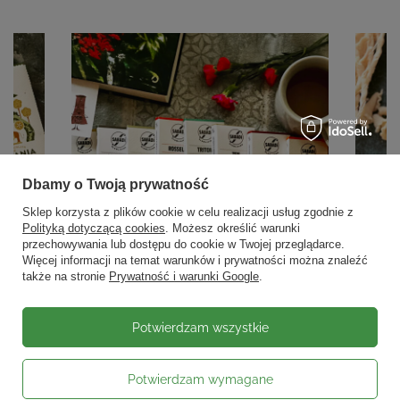
Dbamy o Twoją prywatność
Sklep korzysta z plików cookie w celu realizacji usług zgodnie z
Polityką dotyczącą cookies
. Możesz określić warunki
przechowywania lub dostępu do cookie w Twojej przeglądarce.
Więcej informacji na temat warunków i prywatności można znaleźć
także na stronie
Prywatność i warunki Google
.
Potwierdzam wszystkie
Potwierdzam wymagane