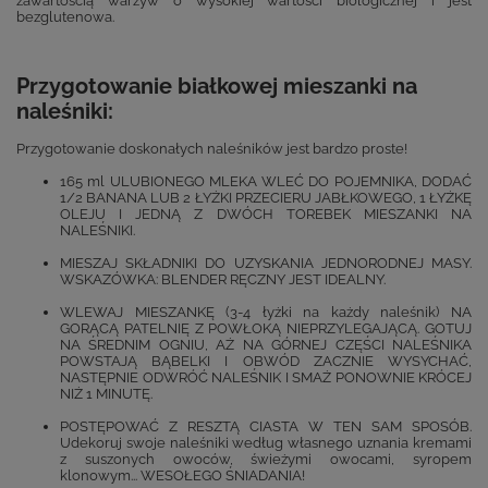
zawartością warzyw o wysokiej wartości biologicznej i jest
bezglutenowa.
Przygotowanie białkowej mieszanki na
naleśniki:
Przygotowanie doskonałych naleśników jest bardzo proste!
165 ml ULUBIONEGO MLEKA WLEĆ DO POJEMNIKA, DODAĆ
1/2 BANANA LUB 2 ŁYŻKI PRZECIERU JABŁKOWEGO, 1 ŁYŻKĘ
OLEJU I JEDNĄ Z DWÓCH TOREBEK MIESZANKI NA
NALEŚNIKI.
MIESZAJ SKŁADNIKI DO UZYSKANIA JEDNORODNEJ MASY.
WSKAZÓWKA: BLENDER RĘCZNY JEST IDEALNY.
WLEWAJ MIESZANKĘ (3-4 łyżki na każdy naleśnik) NA
GORĄCĄ PATELNIĘ Z POWŁOKĄ NIEPRZYLEGAJĄCĄ. GOTUJ
NA ŚREDNIM OGNIU, AŻ NA GÓRNEJ CZĘŚCI NALEŚNIKA
POWSTAJĄ BĄBELKI I OBWÓD ZACZNIE WYSYCHAĆ,
NASTĘPNIE ODWRÓĆ NALEŚNIK I SMAŻ PONOWNIE KRÓCEJ
NIŻ 1 MINUTĘ.
POSTĘPOWAĆ Z RESZTĄ CIASTA W TEN SAM SPOSÓB.
Udekoruj swoje naleśniki według własnego uznania kremami
z suszonych owoców, świeżymi owocami, syropem
klonowym... WESOŁEGO ŚNIADANIA!