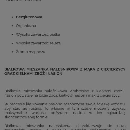
Bezglutenowa
Organiczna
Wysoka zawartość białka
Wysoka zawartość żelaza
Źródło magnezu
BIAŁKOWA MIESZANKA NALEŚNIKOWA Z MĄKĄ Z CIECIERZYCY
ORAZ KIEŁKAMI ZBÓŻ I NASION
Białkowa mieszanka naleśnikowa Ambrosiae z kiełkami zbóż i
nasion powstaje na bazie zbóż, kiełków nasion i mąki z ciecierzycy.
W procesie kiełkowania nasiono rozpoczyna swoją ścieżkę wzrostu,
aby stać się rośliną. To właśnie w tym czasie możemy uzyskać
maksymalne wartości odżywcze nasion w ich najbardziej
skoncentrowanej formie.
Białkowa mieszanka naleśnikowa charakteryzuje się dużą