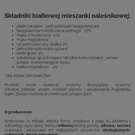
Składniki białkowej mieszanki naleśnikowej:
płatki owsiane * pełnoziarniste bezglutenowe
bezglutenowe kiełki owsa pełnego * 27%
mąka z ciecierzycy* 10%
mąka migdałowa *
ryż pełnoziarnisty* białko 7%
pełnoziarnista mąka ryżowa*
kiełki gryki* 5%
substancje spulchniające (skrobia kukurydziana*, winian
potasu, wodorowęglan sodu)
białka migdałowe * 4%
*SKŁADNIK ORGANICZNY
Produkt może zawierać orzechy brazylijskie, orzechy
włoskie, pistacje, sezam, orzeszki ziemne i okazjonalnie fragmenty
łupin. Zboża i nasiona w zmiennych proporcjach.
O producencie
Ambrosiae to młoda włoska firma, zrodzona z pasji do jedzenia i
zdrowego stylu życia, która z
miłością
tworzy prostą,
zdrową
i
surową
żywnoścć, zaczynając od najlepszych surowców
ekologicznych
,
roślinnych
i
bezglutenowych
.