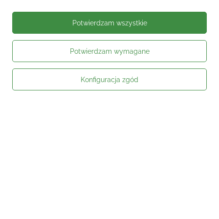
Potwierdzam wszystkie
Potwierdzam wymagane
Konfiguracja zgód
Moje zamówienie
Status zamówienia
Śledzenie przesyłki
Kontakt
Moje konto
Informacje
Social media