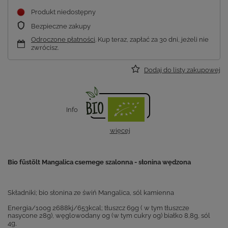
Produkt niedostępny
Bezpieczne zakupy
Odroczone płatności
. Kup teraz, zapłać za 30 dni, jeżeli nie
zwrócisz.
Dodaj do listy zakupowej
Info
więcej
Bio füstölt Mangalica csemege szalonna - słonina wędzona
Składniki; bio słonina ze świń Mangalica, sól kamienna
Energia/100g 2688kj/653kcal; tłuszcz 69g ( w tym tłuszcze
nasycone 28g), węglowodany 0g (w tym cukry 0g) białko 8,8g, sól
4g,