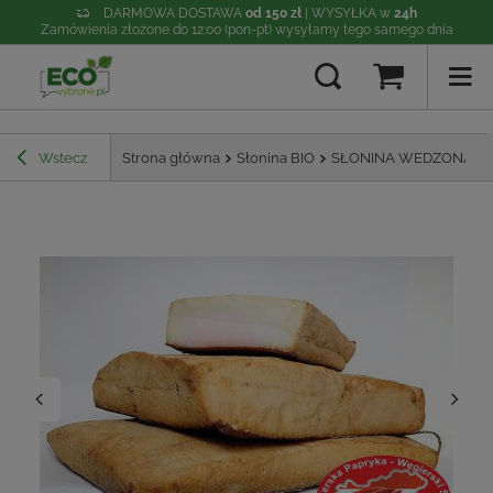
DARMOWA DOSTAWA
od 150 zł
| WYSYŁKA w
24h
Zamówienia złożone do 12:00 (pon-pt) wysyłamy tego samego dnia
Wstecz
Strona główna
Słonina BIO
SŁONINA WEDZONA Z 