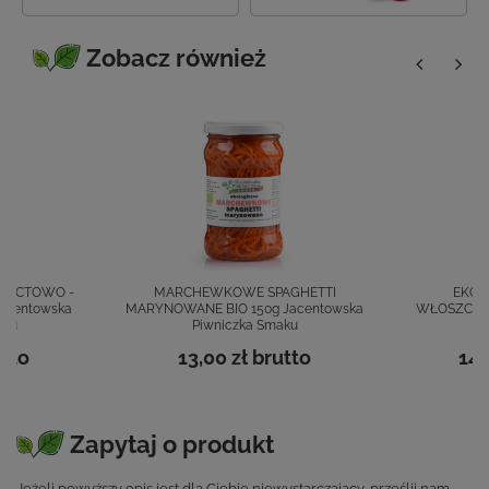
Zobacz również
E OCTOWO -
MARCHEWKOWE SPAGHETTI
EKO 
acentowska
MARYNOWANE BIO 150g Jacentowska
WŁOSZCZYZ
aku
Piwniczka Smaku
Pi
tto
13,00 zł
brutto
14,
Zapytaj o produkt
Jeżeli powyższy opis jest dla Ciebie niewystarczający, prześlij nam