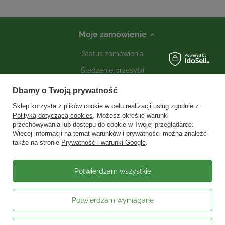
Moje zamówienie
Status zamówienia
Śledzenie przesyłki
Kontakt
Dbamy o Twoją prywatność
Sklep korzysta z plików cookie w celu realizacji usług zgodnie z
Polityką dotyczącą cookies
. Możesz określić warunki
Moje konto
przechowywania lub dostępu do cookie w Twojej przeglądarce.
Więcej informacji na temat warunków i prywatności można znaleźć
także na stronie
Prywatność i warunki Google
.
Informacje
Social media
Potwierdzam wszystkie
Potwierdzam wymagane
W sklepie prezentujemy ceny brutto (z VAT).
Stawki VAT dla konsumentów z
kraju:
Polska
.