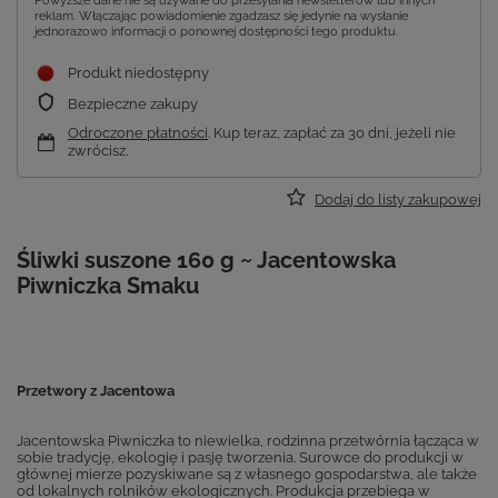
Powyższe dane nie są używane do przesyłania newsletterów lub innych
reklam. Włączając powiadomienie zgadzasz się jedynie na wysłanie
jednorazowo informacji o ponownej dostępności tego produktu.
Produkt niedostępny
Bezpieczne zakupy
Odroczone płatności
. Kup teraz, zapłać za 30 dni, jeżeli nie
zwrócisz.
Dodaj do listy zakupowej
Śliwki suszone 160 g ~ Jacentowska
Piwniczka Smaku
Przetwory z Jacentowa
Jacentowska Piwniczka to niewielka, rodzinna przetwórnia łącząca w
sobie tradycję, ekologię i pasję tworzenia. Surowce do produkcji w
głównej mierze pozyskiwane są z własnego gospodarstwa, ale także
od lokalnych rolników ekologicznych. Produkcja przebiega w