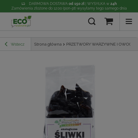
DARMOWA DOSTAWA
od 150 zł
| WYSYŁKA w
24h
Zamówienia złożone do 12:00 (pon-pt) wysyłamy tego samego dnia
Wstecz
Strona główna
PRZETWORY WARZYWNE I OWOCO