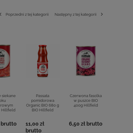
Poprzedni z tej kategorii
Następny z tej kategorii
 siekane
Passata
Czerwona fasolka
Fasola maś
oku
pomidorowa
w puszce BIO
puszce BI
orowym
Organic BIO 680 g
400g Hillfield
Hillfie
Hillfield
BIO Hillfield
brutto
11,00 zł
6,50 zł
brutto
7,00 zł
b
brutto