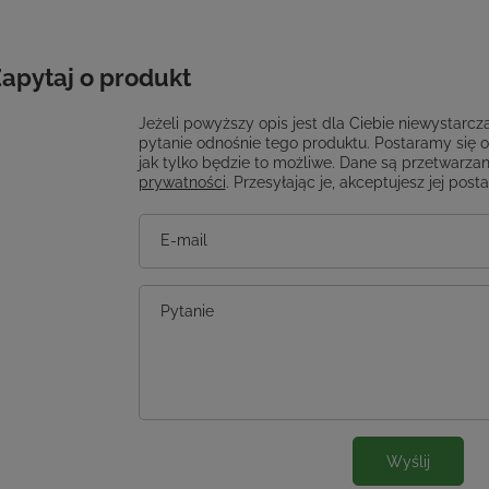
apytaj o produkt
Jeżeli powyższy opis jest dla Ciebie niewystarcza
pytanie odnośnie tego produktu. Postaramy się 
jak tylko będzie to możliwe.
Dane są przetwarzan
prywatności
. Przesyłając je, akceptujesz jej post
E-mail
Pytanie
Wyślij