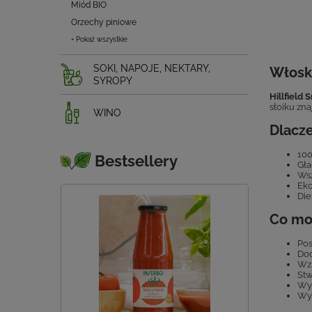
Miód BIO
Orzechy piniowe
+ Pokaż wszystkie
SOKI, NAPOJE, NEKTARY,
Włosk
SYROPY
Hillfield
słoiku zn
WINO
Dlacze
100
Bestsellery
Gła
Wsz
Eko
Die
Co mo
Pos
Dod
Wzb
Stw
Wyk
Wym