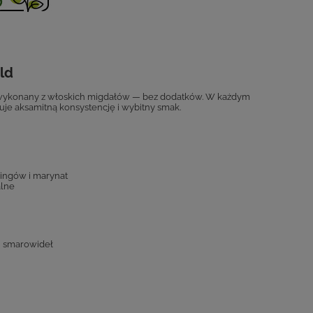
ld
wykonany z włoskich migdałów — bez dodatków. W każdym
je aksamitną konsystencję i wybitny smak.
singów i marynat
alne
h smarowideł