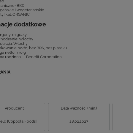
eo
aniczne (BIO)
ańskie i wegetariańskie
tyfikat: ORGANIC
macje dodatkowe
rgeny: migdały
hodzenie: Włochy
dukcja: Włochy
kowanie: szkło, bez BPA, bez plastiku
a netto: 330 g
ma rodzinna — Benefit Corporation
RANIA
Producent
Data ważności (min.)
field [Coppola Foods]
28.02.2027