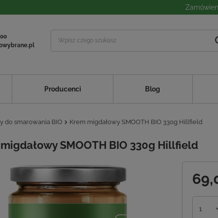
Zamówieni
 00
owybrane.pl
Producenci
Blog
y do smarowania BIO
Krem migdałowy SMOOTH BIO 330g Hillfield
migdałowy SMOOTH BIO 330g Hillfield
69,
1