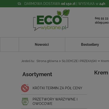
DARMOWA DOSTAWA
od 150 zł
| WYSYŁKA w
24h
605 55 33
sklep@ec
Nowości
Bestsellery
Jesteś tu:
Strona główna
SŁODYCZE I PRZEKĄSKI
Krem
Krem 
Asortyment
KRÓTKI TERMIN ZA PÓŁ CENY
PRZETWORY WARZYWNE I
OWOCOWE