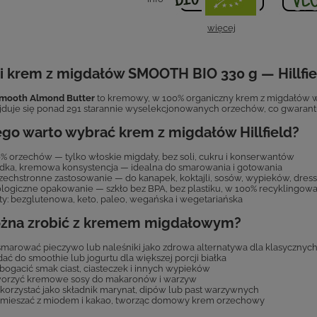
więcej
i krem z migdałów SMOOTH BIO 330 g — Hillfie
 Smooth Almond Butter
to kremowy, w 100% organiczny krem z migdałów 
ajduje się ponad 291 starannie wyselekcjonowanych orzechów, co gwarantu
go warto wybrać krem z migdałów Hillfield?
% orzechów — tylko włoskie migdały, bez soli, cukru i konserwantów
dka, kremowa konsystencja — idealna do smarowania i gotowania
echstronne zastosowanie — do kanapek, koktajli, sosów, wypieków, dres
logiczne opakowanie — szkło bez BPA, bez plastiku, w 100% recyklingow
ty: bezglutenowa, keto, paleo, wegańska i wegetariańska
żna zrobić z kremem migdałowym?
marować pieczywo lub naleśniki jako zdrowa alternatywa dla klasycznyc
ać do smoothie lub jogurtu dla większej porcji białka
ogacić smak ciast, ciasteczek i innych wypieków
orzyć kremowe sosy do makaronów i warzyw
orzystać jako składnik marynat, dipów lub past warzywnych
ieszać z miodem i kakao, tworząc domowy krem orzechowy