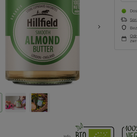
Dos
Spr
Bez
Odr
zwr
Info