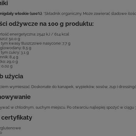
iki
migdały włoskie (100%)
. *Składnik organiczny. Może zawierać śladowe iloś
ści odżywcze na 100 g produktu:
tość energetyczna: 2542 kJ / 614 kcal
szcz: 50,0 g
 tym kwasy tłuszczowe nasycone: 7,7 g
lowodany: 8,5 g
 tym cukry: 3,1 g
nnik: 8,4 g
łko: 29,0 g
: 0,02 g
b użycia
ciem wymieszać. Doskonałe do kanapek, wypieków, sosów, zup i dressingów
howywanie
wać w chłodnym, suchym miejscu. Po otwarciu najlepiej spożyć w ciągu 3 m
i certyfikaty
zglutenowe
o