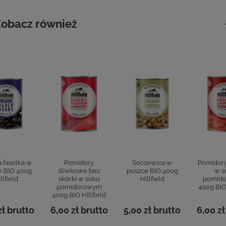
obacz również
 fasolka w
Pomidory
Soczewica w
Pomidory
e BIO 400g
śliwkowe bez
puszce BIO 400g
w s
llfield
skórki w soku
Hillfield
pomid
pomidorowym
400g BIO 
400g BIO Hillfield
zł
brutto
6,00 zł
brutto
5,00 zł
brutto
6,00 zł