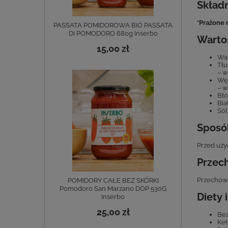
Składn
*Prażone 
PASSATA POMIDOROWA BIO PASSATA
DI POMODORO 680g Inserbo
Warto
15,00 zł
War
Tłu
– w
Węg
– w
Bło
Bia
Sól
Sposó
Przed uży
Przec
Przechowy
POMIDORY CAŁE BEZ SKÓRKI
Pomodoro San Marzano DOP 530G
Diety 
Inserbo
25,00 zł
Be
Ket