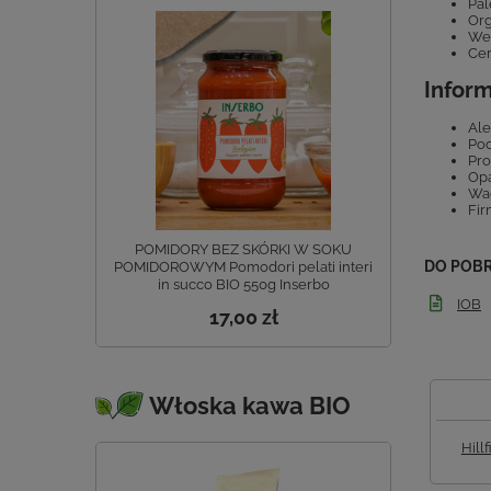
Pal
Org
Weg
Cer
Infor
Ale
Poc
Pro
Opa
Wag
Fir
POMIDORY BEZ SKÓRKI W SOKU
DO POB
POMIDOROWYM Pomodori pelati interi
in succo BIO 550g Inserbo
IOB
17,00 zł
Włoska kawa BIO
Hill