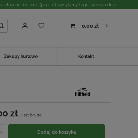
a złożone do 12:00 (pon-pt) wysyłamy tego samego dnia
0,00 zł
Zakupy hurtowe
Kontakt
00 zł
/
szt.
brutto
Dodaj do koszyka