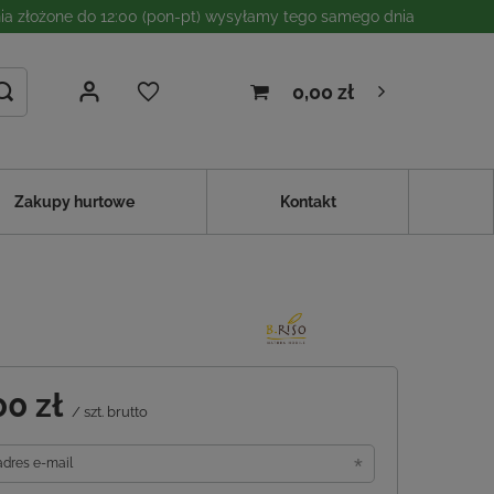
a złożone do 12:00 (pon-pt) wysyłamy tego samego dnia
0,00 zł
Zakupy hurtowe
Kontakt
00 zł
/
szt.
brutto
adres e-mail