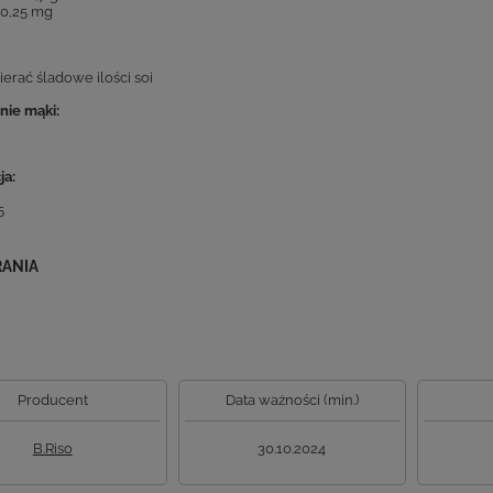
 0,25 mg
erać śladowe ilości soi
ie mąki:
ja:
5
RANIA
Producent
Data ważności (min.)
B.Riso
30.10.2024