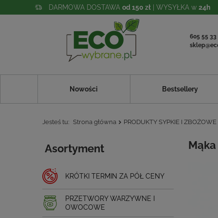
DARMOWA DOSTAWA
od 150 zł
| WYSYŁKA w
24h
605 55 33
sklep@ec
Nowości
Bestsellery
Jesteś tu:
Strona główna
PRODUKTY SYPKIE I ZBOŻOWE
Mąka 
Asortyment
KRÓTKI TERMIN ZA PÓŁ CENY
PRZETWORY WARZYWNE I
OWOCOWE