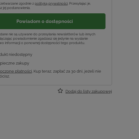
rzetwarzane zgodnie z
polityką prywatności
. Przesyłając je,
z jej postanowienia.
Powiadom o dostępności
dane nie są używane do przesyłania newsletterów lub innych
ączając powiadomienie zgadzasz się jedynie na wysłanie
wo informacji o ponownej dostępności tego produktu.
dukt niedostępny
pieczne zakupy
oczone płatności
. Kup teraz, zapłać za 30 dni, jeżeli nie
ócisz.
Dodaj do listy zakupowej