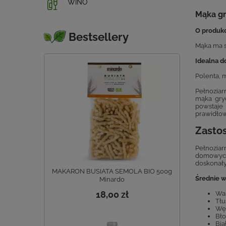
WINO
Mąka gr
O produkc
Bestsellery
Mąka ma s
Idealna d
Polenta, m
Pełnoziar
mąka gry
powstaje 
prawidłow
Zastos
Pełnoziar
domowych
doskonały
MAKARON BUSIATA SEMOLA BIO 500g
Średnie w
Minardo
18,00 zł
War
Tłu
Węg
Bło
Bia