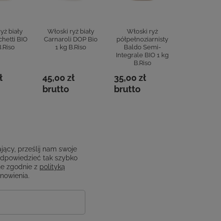
yż biały
Włoski ryż biały
Włoski ryż
Włoski 
hetti BIO
Carnaroli DOP Bio
półpełnoziarnisty
pełnoziar
B.Riso
1 kg B.Riso
Baldo Semi-
Carnaroli I
Integrale BIO 1 kg
BIO 1 kg 
B.Riso
45,00 zł
ł
45,00 zł
35,00 zł
brutto
brutto
brutto
jący, prześlij nam swoje
odpowiedzieć tak szybko
e zgodnie z
polityką
anowienia.