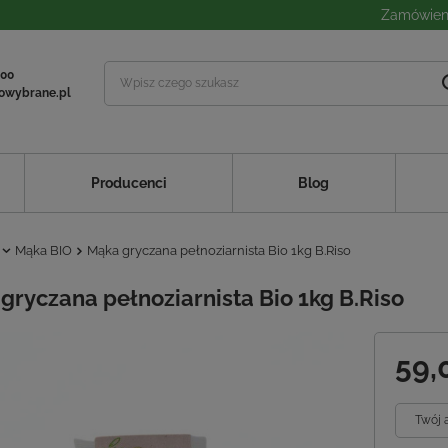
Zamówieni
 00
owybrane.pl
Producenci
Blog
Mąka BIO
Mąka gryczana pełnoziarnista Bio 1kg B.Riso
gryczana pełnoziarnista Bio 1kg B.Riso
59,
Twój 