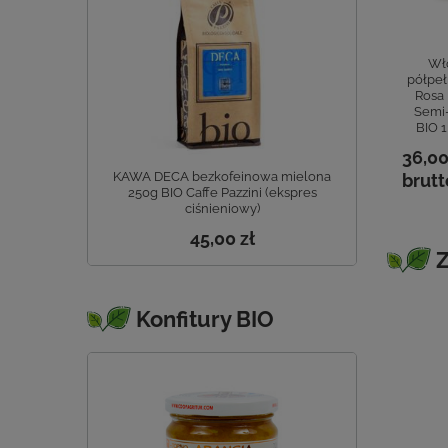
łoski ryż
Włoski ryż
Ryż Baldo Bio 1KG
Wło
ełnoziarnisty
pełnoziarnisty
B.Riso
półpeł
aldo Semi-
Carnaroli Integrale
Rosa 
grale BIO 1 kg
BIO 1 kg B.Riso
Semi-
B.Riso
BIO 1
45,00 zł
37,00 zł
0 zł
36,00
brutto
brutto
KAWA DECA bezkofeinowa mielona
tto
brutt
250g BIO Caffe Pazzini (ekspres
ciśnieniowy)
45,00 zł
Z
Konfitury BIO