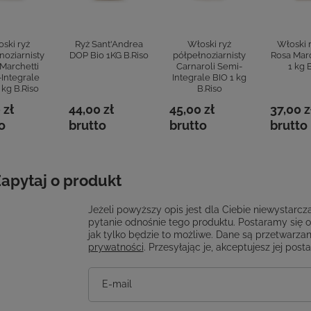
ski ryż
Ryż Sant'Andrea
Włoski ryż
Włoski r
noziarnisty
DOP Bio 1KG B.Riso
półpełnoziarnisty
Rosa Marc
Marchetti
Carnaroli Semi-
1 kg 
Integrale
Integrale BIO 1 kg
 kg B.Riso
B.Riso
 zł
44,00 zł
45,00 zł
37,00 z
o
brutto
brutto
brutto
apytaj o produkt
Jeżeli powyższy opis jest dla Ciebie niewystarcza
pytanie odnośnie tego produktu. Postaramy się 
jak tylko będzie to możliwe.
Dane są przetwarzan
prywatności
. Przesyłając je, akceptujesz jej post
E-mail