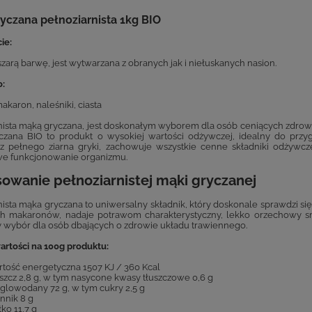
yczana pełnoziarnista 1kg BIO
ie:
zarą barwę, jest wytwarzana z obranych jak i niełuskanych nasion.
o:
akaron, naleśniki, ciasta
nista mąką gryczana, jest doskonałym wyborem dla osób ceniących zdrow
czana BIO to produkt o wysokiej wartości odżywczej, idealny do prz
z pełnego ziarna gryki, zachowuje wszystkie cenne składniki odżywcze,
e funkcjonowanie organizmu.
owanie pełnoziarnistej mąki gryczanej
nista mąka gryczana to uniwersalny składnik, który doskonale sprawdzi się
 makaronów, nadaje potrawom charakterystyczny, lekko orzechowy sma
 wybór dla osób dbających o zdrowie układu trawiennego.
artości na 100g produktu:
tość energetyczna 1507 KJ / 360 Kcal
szcz 2,8 g, w tym nasycone kwasy tłuszczowe 0,6 g
lowodany 72 g, w tym cukry 2,5 g
nnik 8 g
łko 11,7 g