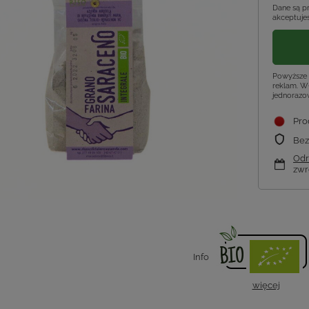
Dane są p
akceptujes
Powyższe 
reklam. Wł
jednorazo
Pro
Bez
Odr
zwr
Info
więcej