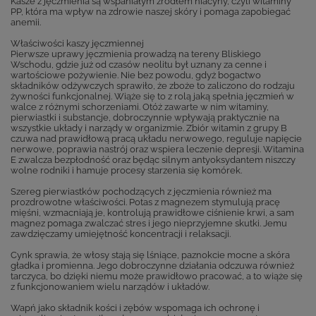
Kasze z jęczmienia są wspaniałym źródłem niacyny, czyli witaminy
PP, która ma wpływ na zdrowie naszej skóry i pomaga zapobiegać
anemii.
Właściwości kaszy jęczmiennej
Pierwsze uprawy jęczmienia prowadzą na tereny Bliskiego
Wschodu, gdzie już od czasów neolitu był uznany za cenne i
wartościowe pożywienie. Nie bez powodu, gdyż bogactwo
składników odżywczych sprawiło, że zboże to zaliczono do rodzaju
żywności funkcjonalnej. Wiąże się to z rolą jaką spełnia jęczmień w
walce z różnymi schorzeniami. Otóż zawarte w nim witaminy,
pierwiastki i substancje, dobroczynnie wpływają praktycznie na
wszystkie układy i narządy w organizmie. Zbiór witamin z grupy B
czuwa nad prawidłową pracą układu nerwowego, reguluje napięcie
nerwowe, poprawia nastrój oraz wspiera leczenie depresji. Witamina
E zwalcza bezpłodność oraz będąc silnym antyoksydantem niszczy
wolne rodniki i hamuje procesy starzenia się komórek.
Szereg pierwiastków pochodzących z jęczmienia również ma
prozdrowotne właściwości. Potas z magnezem stymulują pracę
mięśni, wzmacniają je, kontrolują prawidłowe ciśnienie krwi, a sam
magnez pomaga zwalczać stres i jego nieprzyjemne skutki. Jemu
zawdzięczamy umiejętność koncentracji i relaksacji.
Cynk sprawia, że włosy stają się lśniące, paznokcie mocne a skóra
gładka i promienna. Jego dobroczynne działania odczuwa również
tarczyca, bo dzięki niemu może prawidłowo pracować, a to wiąże się
z funkcjonowaniem wielu narządów i układów.
Wapń jako składnik kości i zębów wspomaga ich ochronę i