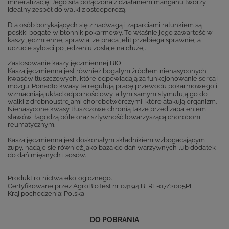
mineralizację. Jego siła połączona z działaniem manganu tworzy
idealny zespół do walki z osteoporozą.
Dla osób borykających się z nadwagą i zaparciami ratunkiem są
posiłki bogate w błonnik pokarmowy. To właśnie jego zawartość w
kaszy jęczmiennej sprawia, że praca jelit przebiega sprawniej a
uczucie sytości po jedzeniu zostaje na dłużej.
Zastosowanie kaszy jęczmiennej BIO
Kasza jęczmienna jest również bogatym źródłem nienasyconych
kwasów tłuszczowych, które odpowiadają za funkcjonowanie serca i
mózgu. Ponadto kwasy te regulują pracę przewodu pokarmowego i
wzmacniają układ odpornościowy, a tym samym stymulują go do
walki z drobnoustrojami chorobotwórczymi, które atakują organizm.
Nienasycone kwasy tłuszczowe chronią także przed zapaleniem
stawów, łagodzą bóle oraz sztywność towarzyszącą chorobom
reumatycznym.
Kasza jęczmienna jest doskonałym składnikiem wzbogacającym
zupy, nadaje się również jako baza do dań warzywnych lub dodatek
do dań mięsnych i sosów.
Produkt rolnictwa ekologicznego.
Certyfikowane przez AgroBioTest nr 04194 B; RE-07/2005PL
Kraj pochodzenia: Polska
DO POBRANIA