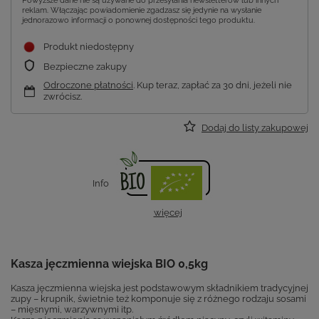
Powyższe dane nie są używane do przesyłania newsletterów lub innych
reklam. Włączając powiadomienie zgadzasz się jedynie na wysłanie
jednorazowo informacji o ponownej dostępności tego produktu.
Produkt niedostępny
Bezpieczne zakupy
Odroczone płatności
. Kup teraz, zapłać za 30 dni, jeżeli nie
zwrócisz.
Dodaj do listy zakupowej
Info
więcej
Kasza jęczmienna wiejska BIO 0,5kg
Kasza jęczmienna wiejska jest podstawowym składnikiem tradycyjnej
zupy – krupnik, świetnie też komponuje się z różnego rodzaju sosami
– mięsnymi, warzywnymi itp.