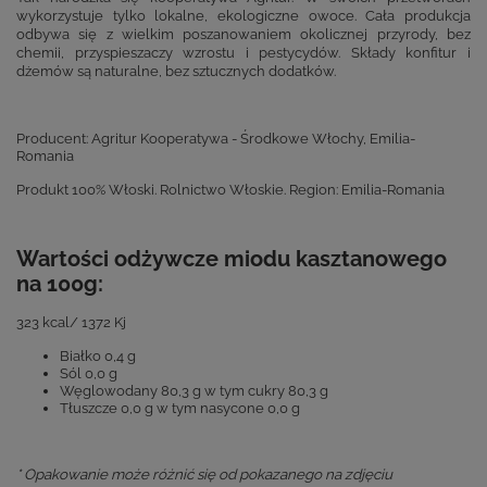
wykorzystuje tylko lokalne, ekologiczne owoce. Cała produkcja
odbywa się z wielkim poszanowaniem okolicznej przyrody, bez
chemii, przyspieszaczy wzrostu i pestycydów. Składy konfitur i
dżemów są naturalne, bez sztucznych dodatków.
Producent: Agritur Kooperatywa - Środkowe Włochy, Emilia-
Romania
Produkt 100% Włoski. Rolnictwo Włoskie. Region: Emilia-Romania
Wartości odżywcze miodu kasztanowego
na 100g:
323 kcal/ 1372 Kj
Białko 0,4 g
Sól 0,0 g
Węglowodany 80,3 g w tym cukry 80,3 g
Tłuszcze 0,0 g w tym nasycone 0,0 g
* Opakowanie może różnić się od pokazanego na zdjęciu