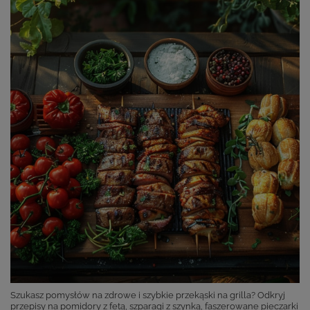
Szukasz pomysłów na zdrowe i szybkie przekąski na grilla? Odkryj
przepisy na pomidory z fetą, szparagi z szynką, faszerowane pieczarki