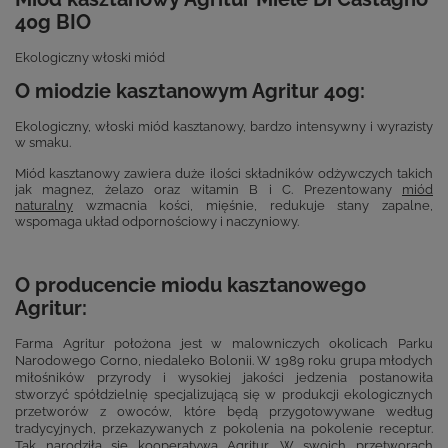
40g BIO
Ekologiczny włoski miód
O miodzie kasztanowym Agritur 40g:
Ekologiczny, włoski miód kasztanowy, bardzo intensywny i wyrazisty
w smaku.
Miód kasztanowy zawiera duże ilości składników odżywczych takich
jak magnez, żelazo oraz witamin B i C. Prezentowany
miód
naturalny
wzmacnia kości, mięśnie, redukuje stany zapalne,
wspomaga układ odpornościowy i naczyniowy.
O producencie miodu kasztanowego
Agritur:
Farma Agritur położona jest w malowniczych okolicach Parku
Narodowego Corno, niedaleko Bolonii. W 1989 roku grupa młodych
miłośników przyrody i wysokiej jakości jedzenia postanowiła
stworzyć spółdzielnię specjalizującą się w produkcji ekologicznych
przetworów z owoców, które będą przygotowywane według
tradycyjnych, przekazywanych z pokolenia na pokolenie receptur.
Tak narodziła się kooperatywa Agritur. W swoich przetworach