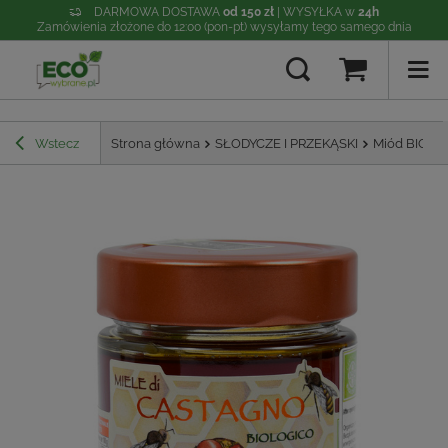
DARMOWA DOSTAWA
od 150 zł
| WYSYŁKA w
24h
Zamówienia złożone do 12:00 (pon-pt) wysyłamy tego samego dnia
Wstecz
Strona główna
SŁODYCZE I PRZEKĄSKI
Miód BIO